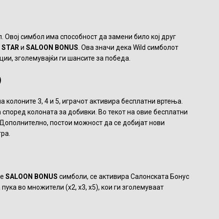
. Овој симбол има способност да замени било кој друг
е
STAR
и
SALOON BONUS
. Ова значи дека Wild симболот
и, зголемувајќи ги шансите за победа.
)
а колоните 3, 4 и 5, играчот активира бесплатни вртења.
 според колоната за добивки. Во текот на овие бесплатни
 Дополнително, постои можност да се добијат нови
гра.
ќе
SALOON BONUS
симболи, се активира Салонската Бонус
пука во множители (x2, x3, x5), кои ги зголемуваат