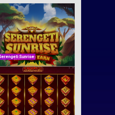
Serengeti Sunrise