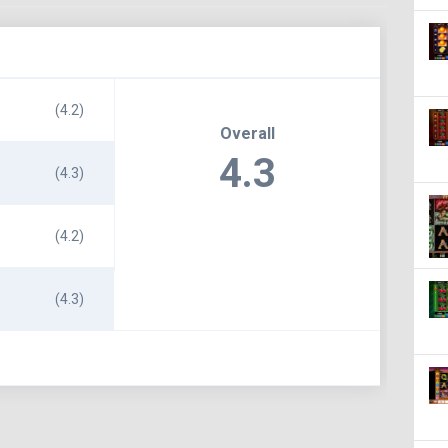
]
Chance Machine 100 Dice
СЛОТ ИГРИ
]
Power Balls
СЛОТ ИГРИ
]
Starshine Crystals
СЛОТ ИГРИ
(4.2)
]
Thirsty Viking
СЛОТ ИГРИ
Overall
4.3
(4.3)
(4.2)
(4.3)