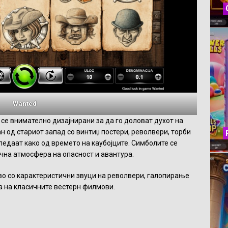
Wanted
 се внимателно дизајнирани за да го доловат духот на
н од стариот запад со винтиџ постери, револвери, торби
ледаат како од времето на каубојците. Симболите се
чна атмосфера на опасност и авантура.
во со карактеристични звуци на револвери, галопирање
а на класичните вестерн филмови.