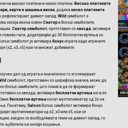
ни на високо платени и ниско платени.
Високо платените
пари, карти и шишиња виски
, додека
ниско платените
о рефлектираат дивиот запад.
Wild
симболот е
ува секоја икона освен
Скатер
и Bonus симболите,
нации.
Скатер
симболот
, претставен со
ѕвезда
, активира
ли повеќе пати, доделувајќи до 30 бесплатни вртења со
Bonus симболот ја активира
бонус
играта каде играчите
и (x2, x3, x5) кои ги множат добивките​.
d
клучен дел од играта и значително го зголемуваат
Wild
симболот, претставен со шерифска значка, може да
oon Bonus симболите, што помага да се формираат
тставен со ѕвезда, активира
бесплатни вртења
кога ќе
 Овие
бесплатни вртења
носат мултипликатор од 2x на
ења. Понатаму,
Saloon
Bonus симболот активира бонус
ријат мултипликатори од x2, x3 или x5, кои се
ции, заедно со возбудливата тема на дивиот запад, го
те љубители на онлајн коцкање​.