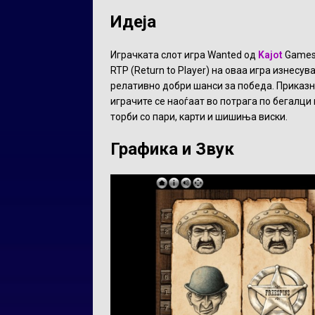
Идеја
Играчката слот игра Wanted од
Kajot
Games 
RTP (Return to Player) на оваа игра изнесу
релативно добри шанси за победа. Приказна
играчите се наоѓаат во потрага по бегалци
торби со пари, карти и шишиња виски.
Графика и Звук