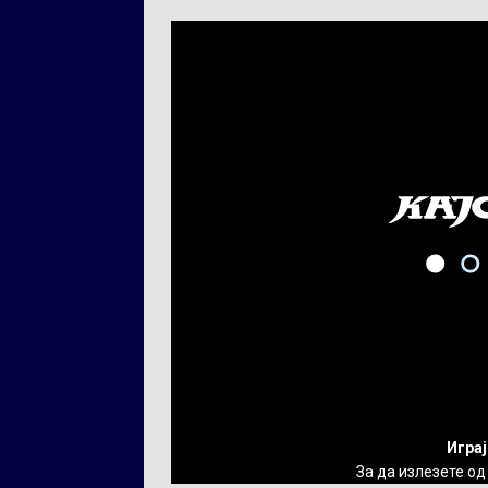
Играј
За да излезете од