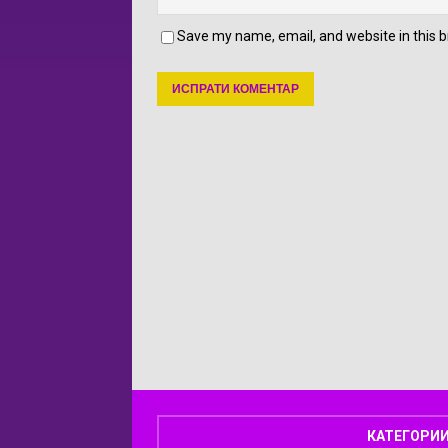
Save my name, email, and website in this 
КАТЕГОРИ