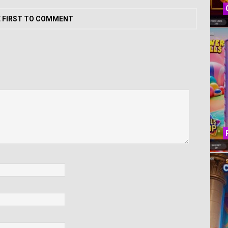
E FIRST TO COMMENT