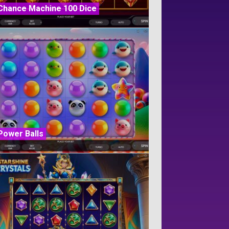
Chance Machine 100 Dice
Power Balls