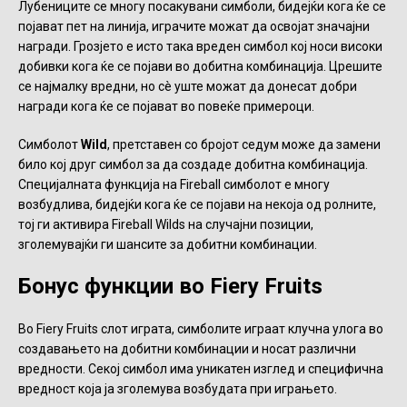
Лубениците се многу посакувани симболи, бидејќи кога ќе се
појават пет на линија, играчите можат да освојат значајни
награди. Грозјето е исто така вреден симбол кој носи високи
добивки кога ќе се појави во добитна комбинација. Црешите
се најмалку вредни, но сè уште можат да донесат добри
награди кога ќе се појават во повеќе примероци.
Симболот
Wild
, претставен со бројот седум може да замени
било кој друг симбол за да создаде добитна комбинација.
Специјалната функција на Fireball симболот е многу
возбудлива, бидејќи кога ќе се појави на некоја од ролните,
тој ги активира Fireball Wilds на случајни позиции,
зголемувајќи ги шансите за добитни комбинации.
Бонус функции во Fiery Fruits
Во Fiery Fruits слот играта, симболите играат клучна улога во
создавањето на добитни комбинации и носат различни
вредности. Секој симбол има уникатен изглед и специфична
вредност која ја зголемува возбудата при играњето.