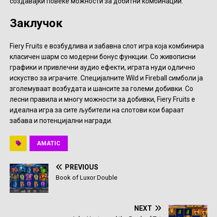
создавајќи повеќе можности за добитни комбинации.
Заклучок
Fiery Fruits е возбудлива и забавна слот игра која комбинира
класичен шарм со модерни бонус функции. Со живописни
графики и привлечни аудио ефекти, играта нуди одлично
искуство за играчите. Специјалните Wild и Fireball симболи ја
зголемуваат возбудата и шансите за големи добивки. Со
лесни правила и многу можности за добивки, Fiery Fruits е
идеална игра за сите љубители на слотови кои бараат
забава и потенцијални награди.
AMATIC
PREVIOUS
Book of Luxor Double
NEXT