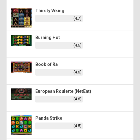
Thirsty Viking
(4.7)
Burning Hot
(4.6)
Book of Ra
(4.6)
European Roulette (NetEnt)
(4.6)
Panda Strike
(4.5)