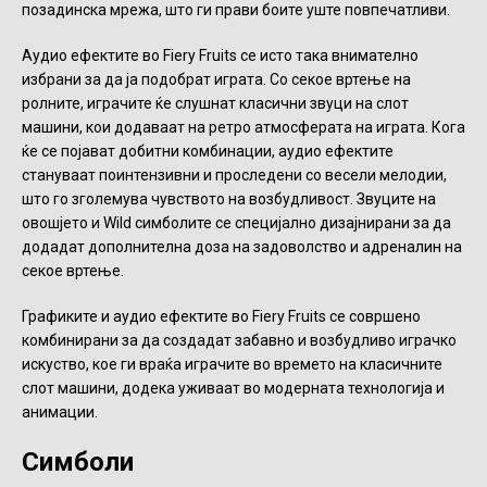
позадинска мрежа, што ги прави боите уште повпечатливи.
Аудио ефектите во Fiery Fruits се исто така внимателно
избрани за да ја подобрат играта. Со секое вртење на
ролните, играчите ќе слушнат класични звуци на слот
машини, кои додаваат на ретро атмосферата на играта. Кога
ќе се појават добитни комбинации, аудио ефектите
стануваат поинтензивни и проследени со весели мелодии,
што го зголемува чувството на возбудливост. Звуците на
овошјето и Wild симболите се специјално дизајнирани за да
додадат дополнителна доза на задоволство и адреналин на
секое вртење.
Графиките и аудио ефектите во Fiery Fruits се совршено
комбинирани за да создадат забавно и возбудливо играчко
искуство, кое ги враќа играчите во времето на класичните
слот машини, додека уживаат во модерната технологија и
анимации.
Симболи