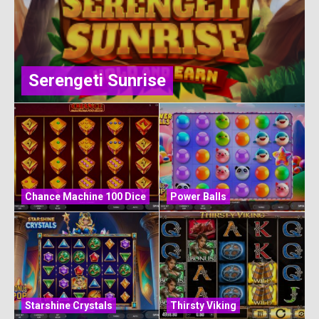
Serengeti Sunrise
Chance Machine 100 Dice
Power Balls
Starshine Crystals
Thirsty Viking