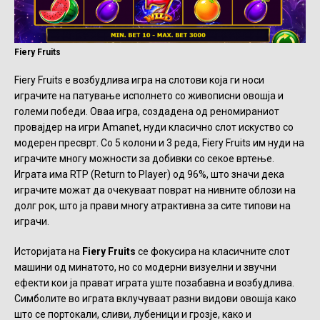
Fiery Fruits
Fiery Fruits е возбудлива игра на слотови која ги носи
играчите на патување исполнето со живописни овошја и
големи победи. Оваа игра, создадена од реномираниот
провајдер на игри Amanet, нуди класично слот искуство со
модерен пресврт. Со 5 колони и 3 реда, Fiery Fruits им нуди на
играчите многу можности за добивки со секое вртење.
Играта има RTP (Return to Player) од 96%, што значи дека
играчите можат да очекуваат поврат на нивните облози на
долг рок, што ја прави многу атрактивна за сите типови на
играчи.
Историјата на
Fiery Fruits
се фокусира на класичните слот
машини од минатото, но со модерни визуелни и звучни
ефекти кои ја прават играта уште позабавна и возбудлива.
Симболите во играта вклучуваат разни видови овошја како
што се портокали, сливи, лубеници и грозје, како и