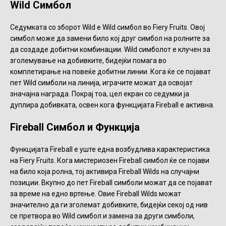
Wild Симбол
Седумката со зборот Wild е Wild симбол во Fiery Fruits. Овој
симбол може да замени било кој друг симбол на ролните за
да создаде добитни комбинации. Wild симболот е клучен за
зголемување на добивките, бидејќи помага во
комплетирање на повеќе добитни линии. Кога ќе се појават
пет Wild симболи на линија, играчите можат да освојат
значајна награда. Покрај тоа, цел екран со седумки ја
дуплира добивката, освен кога функцијата Fireball е активна.
Fireball Симбол и Функција
Функцијата Fireball е уште една возбудлива карактеристика
на Fiery Fruits. Кога мистериозен Fireball симбол ќе се појави
на било која ролна, тој активира Fireball Wilds на случајни
позиции. Вкупно до пет Fireball симболи можат да се појават
за време на едно вртење. Овие Fireball Wilds можат
значително да ги зголемат добивките, бидејќи секој од нив
се претвора во Wild симбол и замена за други симболи,