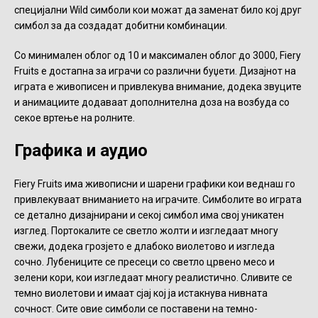
специјални Wild симболи кои можат да заменат било кој друг
симбол за да создадат добитни комбинации.
Со минимален облог од 10 и максимален облог до 3000, Fiery
Fruits е достапна за играчи со различни буџети. Дизајнот на
играта е живописен и привлекува внимание, додека звуците
и анимациите додаваат дополнителна доза на возбуда со
секое вртење на ролните.
Графика и аудио
Fiery Fruits има живописни и шарени графики кои веднаш го
привлекуваат вниманието на играчите. Симболите во играта
се детално дизајнирани и секој симбол има свој уникатен
изглед. Портокалите се светло жолти и изгледаат многу
свежи, додека грозјето е длабоко виолетово и изгледа
сочно. Лубениците се пресеци со светло црвено месо и
зелени кори, кои изгледаат многу реалистично. Сливите се
темно виолетови и имаат сјај кој ја истакнува нивната
сочност. Сите овие симболи се поставени на темно-