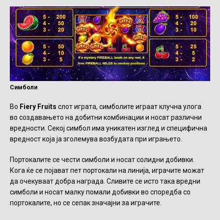
Симболи
Во
Fiery Fruits
слот играта, симболите играат клучна улога
во создавањето на добитни комбинации и носат различни
вредности. Секој симбол има уникатен изглед и специфична
вредност која ја зголемува возбудата при играњето.
Портокалите се чести симболи и носат солидни добивки.
Кога ќе се појават пет портокали на линија, играчите можат
да очекуваат добра награда. Сливите се исто така вредни
симболи и носат малку помали добивки во споредба со
портокалите, но се сепак значајни за играчите.