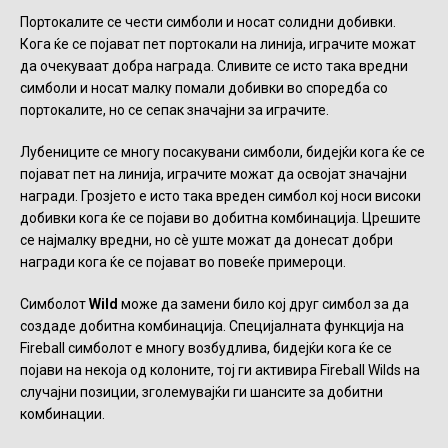
Портокалите се чести симболи и носат солидни добивки.
Кога ќе се појават пет портокали на линија, играчите можат
да очекуваат добра награда. Сливите се исто така вредни
симболи и носат малку помали добивки во споредба со
портокалите, но се сепак значајни за играчите.
Лубениците се многу посакувани симболи, бидејќи кога ќе се
појават пет на линија, играчите можат да освојат значајни
награди. Грозјето е исто така вреден симбол кој носи високи
добивки кога ќе се појави во добитна комбинација. Црешите
се најмалку вредни, но сè уште можат да донесат добри
награди кога ќе се појават во повеќе примероци.
Симболот
Wild
може да замени било кој друг симбол за да
создаде добитна комбинација. Специјалната функција на
Fireball симболот е многу возбудлива, бидејќи кога ќе се
појави на некоја од колоните, тој ги активира Fireball Wilds на
случајни позиции, зголемувајќи ги шансите за добитни
комбинации.