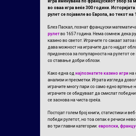
игра именувана по францускиот збор за 
[ јуни 1, 2025 
во оваа игра веќе 300 години. Историјата
рулет се појавиле во Европа, во текот на 1
[ мај 31, 2025 
Блез Паскал, познат француски математича
[ мај 30, 2025 
рулет
во 1657 година. Нема сомнеж дека ру
[ мај 13, 2025 
казино во светот. Играчите го сакаат зато
дава можност на играчите да го најдат обл
придонесоа за популарноста на рулетот се
со ставање добри облози.
Како една од
најпознатите казино игри
на 
анализи и пресметки. Играта изгледа дово
играчите многу пари со само едно вртење н
играчите се обидуваат да смислат победнич
се заснова на чиста среќа.
Постојат голем број книги, статистики и в
победи рулетот, но тоа сепак е речиси нев
во три главни категории:
европски
,
францу