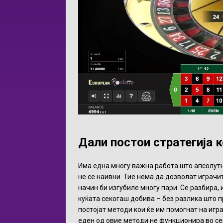
Дали постои стратегија к
Има една многу важна работа што апсолутно 
не се наивни. Тие нема да дозволат играчит
начин би изгубиле многу пари. Се разбира, 
куќата секогаш добива – без разлика што п
постојат методи кои ќе им помогнат на игра
еден од овие методи не функционира во се