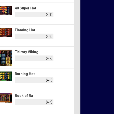
40 Super Hot
(4.8)
Flaming Hot
(4.8)
Thirsty Viking
(4.7)
Burning Hot
(4.6)
Book of Ra
(4.6)