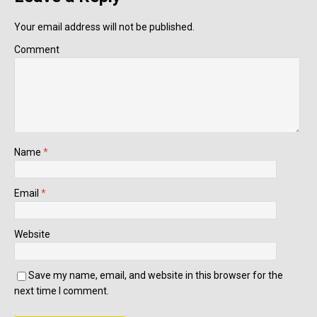
Your email address will not be published.
Comment
Name
*
Email
*
Website
Save my name, email, and website in this browser for the
next time I comment.