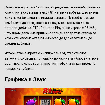
Оваа слот игра има 4 колони и 3 реда, што е невообичаено за
класичните слот игри, а нуди 81 начин на победа, што значи
дека нема фиксирани линии за исплата. Потребно е само
симболите да се појават на соседните колони за да се
оствари добивка. RTP (Return to Player) на играта е 96.24%,
што значи дека има прилично солидна повратна стапка за
играчите, овозможувајќи им често да добиваат мали до
средни добивки.
Историјата на играта е инспирирана од старите слот
автомати со овошје, популарни во казината и баровите, но е
адаптирана со модерна графика и ефекти за да привлече
поширока публика.
Графика и Звук