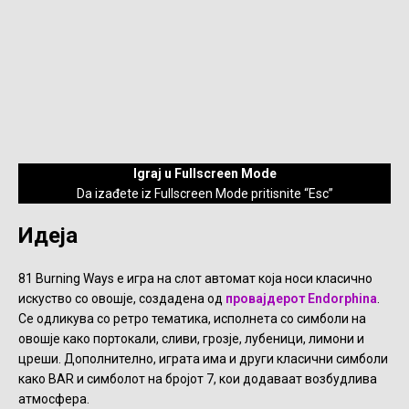
Igraj u Fullscreen Mode
Da izađete iz Fullscreen Mode pritisnite “Esc”
Идеја
81 Burning Ways е игра на слот автомат која носи класично
искуство со овошје, создадена од
провајдерот Endorphina
.
Се одликува со ретро тематика, исполнета со симболи на
овошје како портокали, сливи, грозје, лубеници, лимони и
цреши. Дополнително, играта има и други класични симболи
како BAR и симболот на бројот 7, кои додаваат возбудлива
атмосфера.