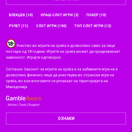
БЛЕКЏЕК
(10)
КРАШ СЛОТ ИГРИ
(3)
ПОКЕР
(10)
РУЛЕТ
(11)
СЛОТ ИГРИ
(190)
ТОП СЛОТ ИГРИ
(12)
Учество во игрите на среќа е дозволено само за лица
постари од 18 години. Игрите на среќа можат да предизвикаат
зависност. Играјте одговорно.
Согласно Законот за игрите на среќа и за забавните игри не е
дозволено физичко лице да учествува во странски игри на
среќа, во кои влоговите се уплаќаат на територијата на
Македонија
ОЗНАКИ