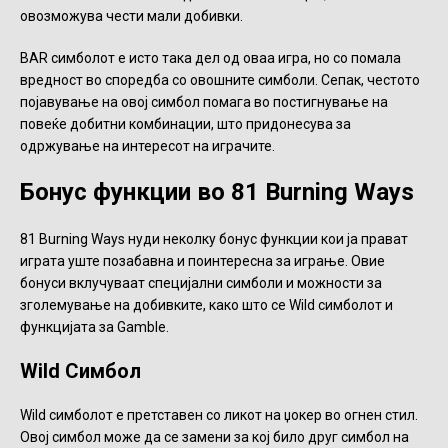
овозможува чести мали добивки.
BAR симболот е исто така дел од оваа игра, но со помала
вредност во споредба со овошните симболи. Сепак, честото
појавување на овој симбол помага во постигнување на
повеќе добитни комбинации, што придонесува за
одржување на интересот на играчите.
Бонус функции во 81 Burning Ways
81 Burning Ways нуди неколку бонус функции кои ја прават
играта уште позабавна и поинтересна за играње. Овие
бонуси вклучуваат специјални симболи и можности за
зголемување на добивките, како што се Wild симболот и
функцијата за Gamble.
Wild Симбол
Wild симболот е претставен со ликот на џокер во огнен стил.
Овој симбол може да се замени за кој било друг симбол на