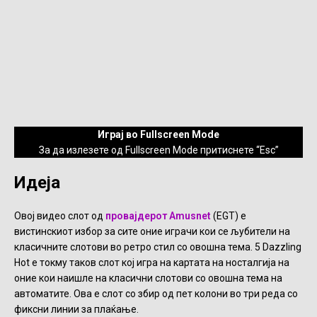
Играј во Fullscreen Mode
За да излезете од Fullscreen Mode притиснете “Esc”
Идеја
Овој видео слот од
провајдерот Amusnet
(EGT) е
вистинскиот избор за сите оние играчи кои се љубители на
класичните слотови во ретро стил со овошна тема. 5 Dazzling
Hot е токму таков слот кој игра на картата на носталгија на
оние кои наишле на класични слотови со овошна тема на
автоматите. Ова е слот со збир од пет колони во три реда со
фиксни линии за плаќање.