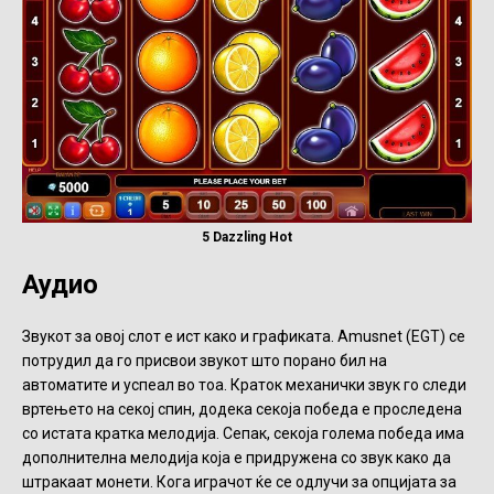
5 Dazzling Hot
Аудио
Звукот за овој слот е ист како и графиката. Amusnet (EGT) се
потрудил да го присвои звукот што порано бил на
автоматите и успеал во тоа. Краток механички звук го следи
вртењето на секој спин, додека секоја победа е проследена
со истата кратка мелодија. Сепак, секоја голема победа има
дополнителна мелодија која е придружена со звук како да
штракаат монети. Кога играчот ќе се одлучи за опцијата за