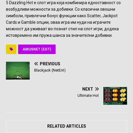
5 Dazzling Hot е слот игра која комбинира едноставност со
возбудливи можности за добивки. Со класични овошни
симболи, привлечни бонус функции како Scatter, Jackpot
Cards и Gamble опции, оваа игра им нуди на играчите
можност да уживаат во познат стил на слот игри, додека
истовремено им пружа шанса за значителни добивки.
AMUSNET (EGT)
PREVIOUS
Blackjack (NetEnt)
NEXT
Ultimate Hot
RELATED ARTICLES