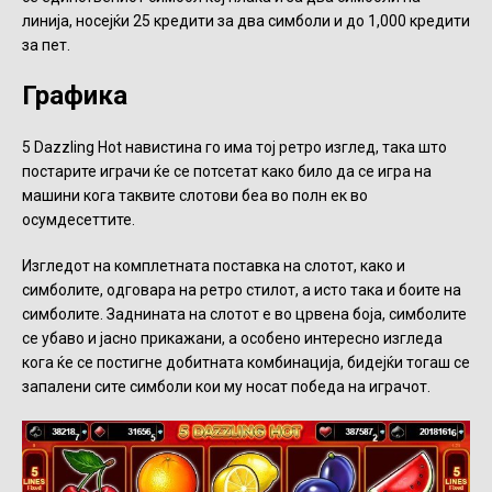
линија, носејќи 25 кредити за два симболи и до 1,000 кредити
за пет.
Графика
5 Dazzling Hot навистина го има тој ретро изглед, така што
постарите играчи ќе се потсетат како било да се игра на
машини кога таквите слотови беа во полн ек во
осумдесеттите.
Изгледот на комплетната поставка на слотот, како и
симболите, одговара на ретро стилот, а исто така и боите на
симболите. Заднината на слотот е во црвена боја, симболите
се убаво и јасно прикажани, а особено интересно изгледа
кога ќе се постигне добитната комбинација, бидејќи тогаш се
запалени сите симболи кои му носат победа на играчот.