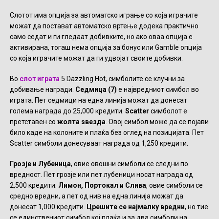
Слотот има опција за автоматско играње со која играчите
можат да постават автоматско вртење додека практично
само седат и ги гледаат добивките, но ако оваа опција е
активирана, тогаш нема опција за бонус или Gamble опција
со која играчите можат да ги удвојат своите добивки.
Во
слот играта
5 Dazzling Hot, симболите се клучни за
добивање награди.
Седмица (7)
е највредниот симбол во
играта. Пет седмици на една линија можат да донесат
голема награда до 25,000 кредити.
Scatter
симболот е
претставен со
жолта ѕвезда
. Овој симбол може да се појави
било каде на колоните и плаќа без оглед на позицијата. Пет
Scatter симболи донесуваат награда од 1,250 кредити.
Грозје и Лубеница
, овие овошни симболи се следни по
вредност. Пет грозје или пет лубеници носат награда од
2,500 кредити.
Лимон, Портокал и Слива
, овие симболи се
средно вредни, а пет од нив на една линија можат да
донесат 1,000 кредити.
Црешите се најмалку вредни
, но тие
се единствениот симбол кој плаќа и за два симболи на