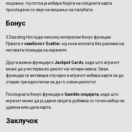
коцкање, тој потоа ја избира бојата на следната карта
проследена со звук на мешање на палубата.
Бонус
5 Dazzling Hot нуди неколку интересни бонус функции.
Првата е
симболот Scatter
, кој носи исплата без разлика на
неговата позиција на екраните.
Друга важна функција е
Jackpot Cards
, каде што играчот
може да учествува во џекпот на четири нивоа. Оваа
функција се активира случајно и играчот избира карти за да
открие три идентични за да го освои џекпотот.
Последната бонус функција е
Gamble опцијата
, каде што
играчот може да ја удвои својата добивка со точен избор на
црвена или црна карта.
Заклучок