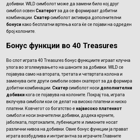
добивки. WILD симболот може да замени било кој друг
симбол освен
Скатерот
за да се формираат добитни
комбинации.
Скатер
симболот активира дополнителни
бонуси
како бесплатни вртења кога ќе се појави на одреден
број колоните.
Бонус функции во 40 Treasures
Во слот играта 40 Treasures бонус функциите играат клучна
улога во зголемувањето на шансите за добивки. WILD се
појавува само на втората, третата и четвртата колона и
заменува сите други симболи освен скатерот за да формира
добитни комбинации.
Скатер
симболот носи
дополнителни
добивки
кога се појавува на колоните. Покрај тоа, играта
вклучува симболи кои се делат на високо платени и ниско
платени. Ковчегот со богатство е
највисоко платениот
симбол и носи значителни добивки, додека круните,
јаболката, портокалите, лубениците и лимоните носат
различни нивоа на добивки. Овие бонус функции ја прават
играта возбудлива и интригантна за играчите.Главните