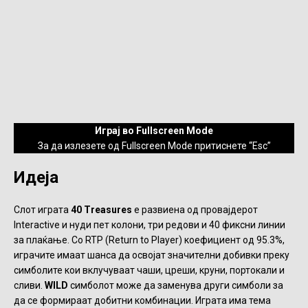
Играј во Fullscreen Mode
За да излезете од Fullscreen Mode притиснете “Esc”
Идеја
Слот играта
40 Treasures
е развиена од провајдерот
Interactive и нуди пет колони, три редови и 40 фиксни линии
за плаќање. Со RTP (Return to Player) коефициент од 95.3%,
играчите имаат шанса да освојат значителни добивки преку
симболите кои вклучуваат чаши, цреши, круни, портокали и
сливи.
WILD
симболот може да заменува други симболи за
да се формираат добитни комбинации. Играта има тема