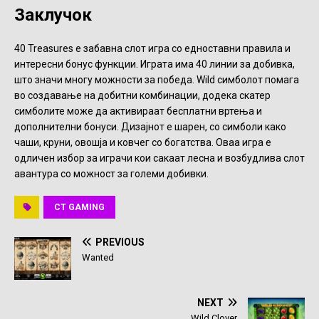
Заклучок
40 Treasures е забавна слот игра со едноставни правила и
интересни бонус функции. Играта има 40 линии за добивка,
што значи многу можности за победа. Wild симболот помага
во создавање на добитни комбинации, додека скатер
симболите може да активираат бесплатни вртења и
дополнителни бонуси. Дизајнот е шарен, со симболи како
чаши, круни, овошја и ковчег со богатства. Оваа игра е
одличен избор за играчи кои сакаат лесна и возбудлива слот
авантура со можност за големи добивки.
CT GAMING
PREVIOUS
Wanted
NEXT
Wild Clover