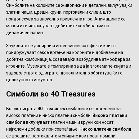
Симболите на колоните се живописни и детални, вклучувајќи
златни чаши, цреши, круни, портокали и сливи, што
придонесува за визуелно привлечна игра. Анимациите се
мазни и ги истакнуваат добитните комбинации на
динамичен начин.
Звуковите се допирни и интензивни, со ефекти кои го
придружуваат секое вртење на колоните и добивање на
добитна комбинација, создавајќи возбудлива атмосфера за
играчите. Музиката е темпирана за да ја зголеми тензијата и
задоволството од играта, дополнително збогатувајќи го
целокупното искуство.
Симболи во 40 Treasures
Во слот играта
40 Treasures
симболите се поделени на
високо платени и ниско платени симболи.
Високо платени
симболи
вклучуваат златни чаши и круни кои носат
најголеми добивки при совпаѓање.
Ниско платени симболи
се црешите, портокалите и сливите кои носат помали