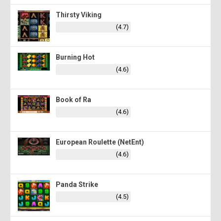
Thirsty Viking
(4.7)
Burning Hot
(4.6)
Book of Ra
(4.6)
European Roulette (NetEnt)
(4.6)
Panda Strike
(4.5)