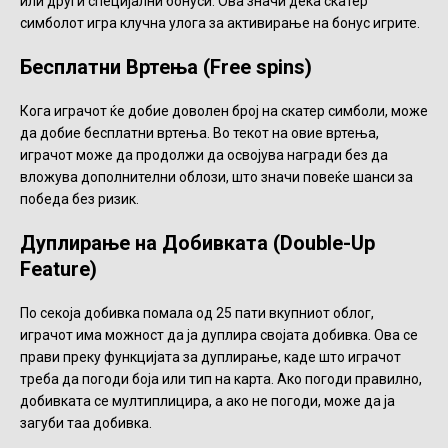
или други специјални бонуси. Ова значи дека скатер
симболот игра клучна улога за активирање на бонус игрите.
Бесплатни Вртења (Free spins)
Кога играчот ќе добие доволен број на скатер симболи, може
да добие бесплатни вртења. Во текот на овие вртења,
играчот може да продолжи да освојува награди без да
вложува дополнителни облози, што значи повеќе шанси за
победа без ризик.
Дуплирање на Добивката (Double-Up
Feature)
По секоја добивка помала од 25 пати вкупниот облог,
играчот има можност да ја дуплира својата добивка. Ова се
прави преку функцијата за дуплирање, каде што играчот
треба да погоди боја или тип на карта. Ако погоди правилно,
добивката се мултиплицира, а ако не погоди, може да ја
загуби таа добивка.