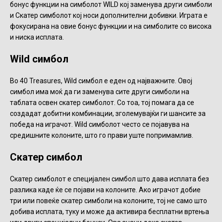
бонус функции на симболот WILD кој заменува други симболи
и Скатер симболот кој носи дополнителни добивки. Играта е
фокусирана на овие бонус функции и на симболите со висока
и ниска исплата.
Wild симбол
Во 40 Treasures, Wild симбол е еден од најважните. Овој
симбол има моќ да ги заменува сите други симболи на
таблата освен скатер симболот. Со тоа, тој помага да се
создадат добитни комбинации, зголемувајќи ги шансите за
победа на играчот. Wild симболoт често се појавува на
средишните колоните, што го прави уште попримамлив.
Скатер симбол
Скатер симболот е специјален симбол што дава исплата без
разлика каде ќе се појави на колоните. Ако играчот добие
три или повеќе скатер симболи на колоните, тој не само што
добива исплата, туку и може да активира бесплатни вртења