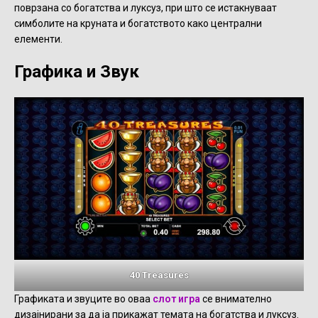
поврзана со богатства и луксуз, при што се истакнуваат
симболите на круната и богатството како централни
елементи.
Графика и Звук
40 Treasures
Графиката и звуците во оваа
слот игра
се внимателно
дизајнирани за да ја прикажат темата на богатства и луксуз.