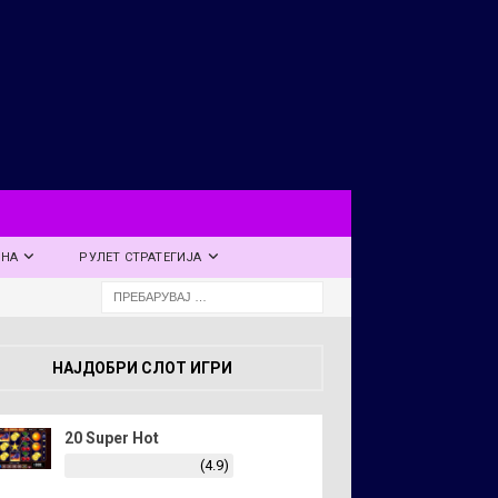
ИНА
РУЛЕТ СТРАТЕГИЈА
НАЈДОБРИ СЛОТ ИГРИ
20 Super Hot
(4.9)