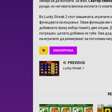
линија за да исплати. За жал,
Скатер симб
рунди, но неговата висока исплата го комп
Во Lucky Streak 2 слот машината, играчите
функцијата за коцкање. Оваа функција им о
добивката преку избор помеѓу две опции. Д
погрешен, целата добивка се губи. Ова до
на играчите да ризикуваат за поголема наг
ENDORPHINA
PREVIOUS
Lucky Streak 1
RE