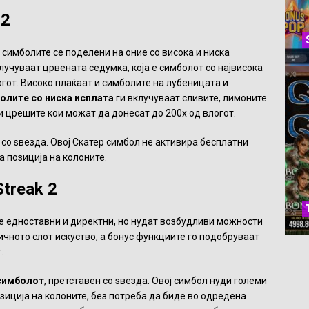
 2
a, симболите се поделени на оние со висока и ниска
лучуваат црвената седумка, која е симболот со највисока
гот. Високо плаќаат и симболите на лубеницата и
лите со ниска исплата
ги вклучуваат сливите, лимоните
 и црешите кои можат да донесат до 200x од влогот.
со ѕвезда. Овој Скатер симбол не активира бесплатни
а позиција на колоните.
treak 2
 се едноставни и директни, но нудат возбудливи можности
сичното слот искуство, а бонус функциите го подобруваат
.
симболот
, претставен со ѕвезда. Овој симбол нуди големи
озиција на колоните, без потреба да биде во одредена