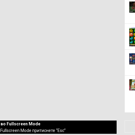
 во Fullscreen Mode
 Fullscreen Mode притиснете “Esc”