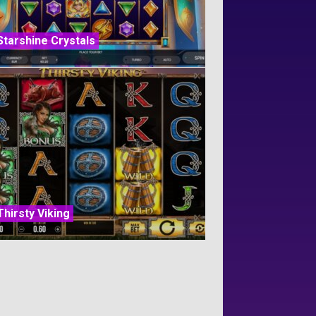
Starshine Crystals
Thirsty Viking