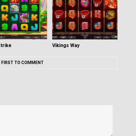
trike
Vikings Way
E FIRST TO COMMENT