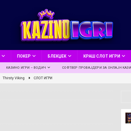
ПОКЕР
БЛЕКЏЕК
КРАШ СЛОТ ИГРИ
КАЗИНО ИГРИ – ВОДИЧ
СОФТВЕР ПРОВАЈДЕРИ ЗА ОНЛАЈН КАЗ
]
Fruity Gold
СЛОТ ИГРИ
]
Gem-O-Rama
СЛОТ ИГРИ
]
Dragons of Fortune
СЛОТ ИГРИ
Diamondz
СЛОТ ИГРИ
Alchemist’s Gold
СЛОТ ИГРИ
 2026 ]
Serengeti Sunrise
СЛОТ ИГРИ