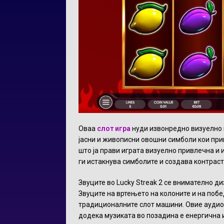
Оваа
слот игра
нуди извонредно визуелно и
јасни и живописни овошни симболи кои пр
што ја прави играта визуелно привлечна и 
ги истакнува симболите и создава контраст
Звуците во Lucky Streak 2 се внимателно д
Звуците на вртењето на колоните и на побе
традиционалните слот машини. Овие аудио 
додека музиката во позадина е енергична 