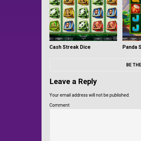
Cash Streak Dice
Panda S
BE TH
Leave a Reply
Your email address will not be published.
Comment