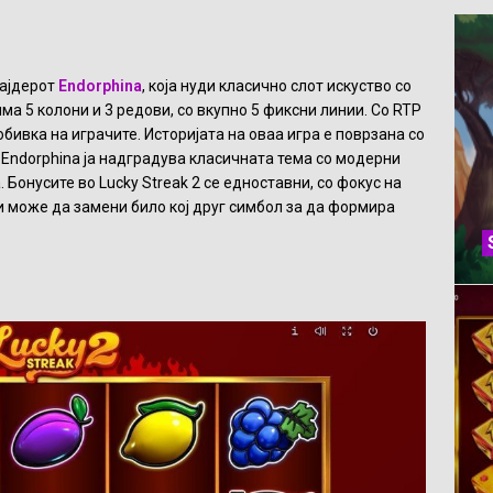
вајдерот
Endorphina
, која нуди класично слот искуство со
ма 5 колони и 3 редови, со вкупно 5 фиксни линии. Со RTP
бивка на играчите. Историјата на оваа игра е поврзана со
Endorphina ја надградува класичната тема со модерни
Бонусите во Lucky Streak 2 се едноставни, со фокус на
а и може да замени било кој друг симбол за да формира