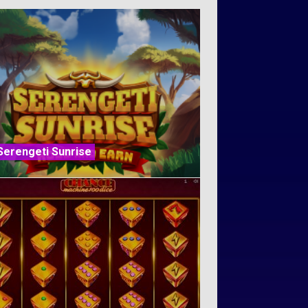
Serengeti Sunrise