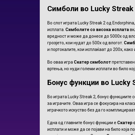
Симболи во Lucky Streak
Во слот играта Lucky Streak 2 од Endorphin
исплата.
Симболите со висока исплата
вк
вредност и може да донесе до 5000x од вло
грозјето, кои нудат до 500x од влогот.
Симбо
и портокалите, кои исплаќаат до 200x, како
Во оваа игра
Скатер симболот
претставен 
вртења, но нуди големи исплати во било кој
Бонус функции во Lucky S
Во играта Lucky Streak 2, бонус функциите
за играчите. Оваа игра се фокусира на кла
играчкото искуство без да го комплицираат
Една од главните бонус функции е
Скатер 
исплати и може да се појави на било која п