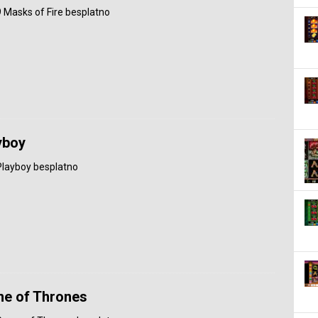
 9 Masks of Fire besplatno
]
Chance Machine 100 Dice
СЛОТ ИГРИ
]
Power Balls
СЛОТ ИГРИ
]
Starshine Crystals
СЛОТ ИГРИ
]
Thirsty Viking
СЛОТ ИГРИ
yboy
 Playboy besplatno
e of Thrones