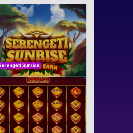
Serengeti Sunrise