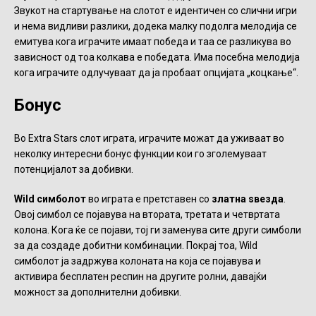
Звукот на стартување на слотот е идентичен со слични игри
и нема видливи разлики, додека малку подолга мелодија се
емитува кога играчите имаат победа и таа се разликува во
зависност од тоа колкава е победата. Има посебна мелодија
кога играчите одлучуваат да ја пробаат опцијата „коцкање“.
Бонус
Во Extra Stars слот играта, играчите можат да уживаат во
неколку интересни бонус функции кои го зголемуваат
потенцијалот за добивки.
Wild симболот
во играта е претставен со
златна ѕвезда
.
Овој симбол се појавува на втората, третата и четвртата
колона. Кога ќе се појави, тој ги заменува сите други симболи
за да создаде добитни комбинации. Покрај тоа, Wild
симболот ја задржува колоната на која се појавува и
активира бесплатен респин на другите ролни, давајќи
можност за дополнителни добивки.