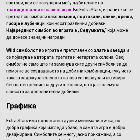
слотови, кои се популарни меѓу љубителите на
традиционалните казино игри
. Во Extra Stars, играчите ќе се
сретнат со симболи како
лимони, портокали, сливи, цреши,
грозје и лубеници
, кои носат различни добивки.
Највредниот симбол во играта е „Седумката,“
која може
да донесе значајни награди.
Wild симболот
во играта е претставен со
златна ѕвезда
и
се појавува на втората, третата и четвртата колона. Овој
симбол не само што ги заменува сите други симболи за да
помогне во создавањето на добитни комбинации, туку исто
така ја задржува колоната на која се појавува и активира
бесплатен респин на другите колони, што ја зголемува
шансата за дополнителни добивки.
Графика
Extra Stars има едноставна дури и минималистичка, но
добра графика која изгледа убаво, а самата игра е добро
дизајнирана. Симболите се многу јасно прикажани, а со