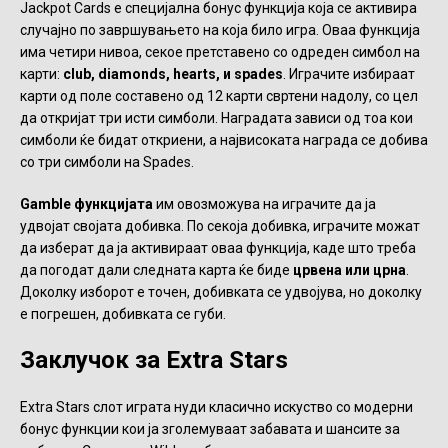
Jackpot Cards е специјална бонус функција која се активира
случајно по завршувањето на која било игра. Оваа функција
има четири нивоа, секое претставено со одреден симбол на
карти:
club, diamonds, hearts, и spades
. Играчите избираат
карти од поле составено од 12 карти свртени надолу, со цел
да откријат три исти симболи. Наградата зависи од тоа кои
симболи ќе бидат откриени, а највисоката награда се добива
со три симболи на Spades.
Gamble функцијата
им овозможува на играчите да ја
удвојат својата добивка. По секоја добивка, играчите можат
да изберат да ја активираат оваа функција, каде што треба
да погодат дали следната карта ќе биде
црвена или црна
.
Доколку изборот е точен, добивката се удвојува, но доколку
е погрешен, добивката се губи.
Заклучок за Extra Stars
Extra Stars слот играта нуди класично искуство со модерни
бонус функции кои ја зголемуваат забавата и шансите за