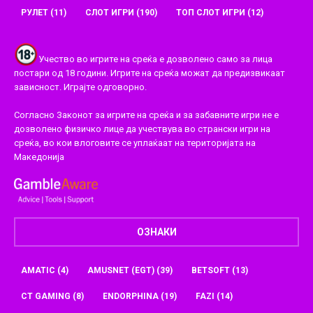
РУЛЕТ
(11)
СЛОТ ИГРИ
(190)
ТОП СЛОТ ИГРИ
(12)
Учество во игрите на среќа е дозволено само за лица
постари од 18 години. Игрите на среќа можат да предизвикаат
зависност. Играјте одговорно.
Согласно Законот за игрите на среќа и за забавните игри не е
дозволено физичко лице да учествува во странски игри на
среќа, во кои влоговите се уплаќаат на територијата на
Македонија
ОЗНАКИ
AMATIC
(4)
AMUSNET (EGT)
(39)
BETSOFT
(13)
CT GAMING
(8)
ENDORPHINA
(19)
FAZI
(14)