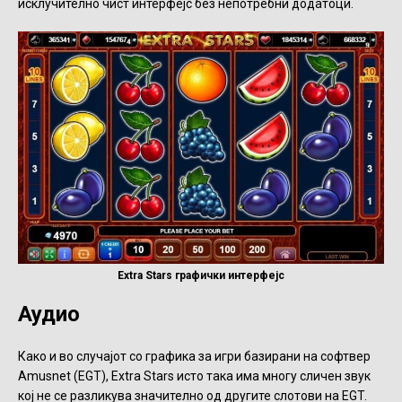
исклучително чист интерфејс без непотребни додатоци.
Extra Stars графички интерфејс
Аудио
Како и во случајот со графика за игри базирани на софтвер
Amusnet (EGT), Extra Stars исто така има многу сличен звук
кој не се разликува значително од другите слотови на EGT.