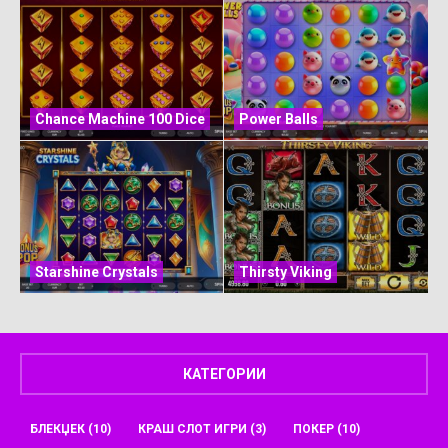
Chance Machine 100 Dice
Power Balls
Starshine Crystals
Thirsty Viking
КАТЕГОРИИ
БЛЕКЏЕК
(10)
КРАШ СЛОТ ИГРИ
(3)
ПОКЕР
(10)