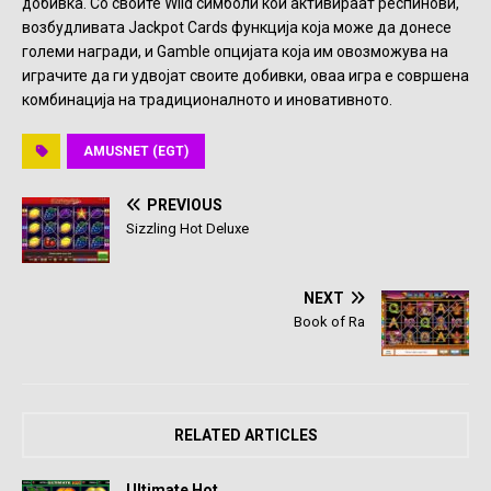
добивка. Со своите Wild симболи кои активираат респинови,
возбудливата Jackpot Cards функција која може да донесе
големи награди, и Gamble опцијата која им овозможува на
играчите да ги удвојат своите добивки, оваа игра е совршена
комбинација на традиционалното и иновативното.
AMUSNET (EGT)
PREVIOUS
Sizzling Hot Deluxe
NEXT
Book of Ra
RELATED ARTICLES
Ultimate Hot