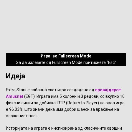
Играј во Fullscreen Mode
За да излезете од Fullscreen Mode притиснете “Esc”
Идеја
Extra Stars е забавна слот игра создадена од
провајдерот
Amusnet
(EGT). Играта има 5 колони и 3 редови, со вкупно 10
фиксни линии за добивка. RTP (Return to Player) на оваа игра
е 96.03%, што значи дека има добри шанси за враќање на
вложениот влог.
Историјата на играта е инспирирана од класичните овошни