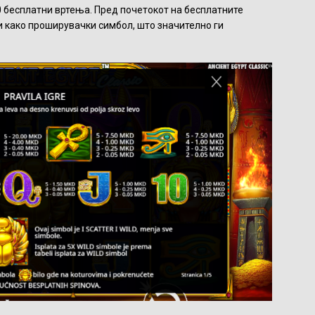
0 бесплатни вртења. Пред почетокот на бесплатните
и како проширувачки симбол, што значително ги