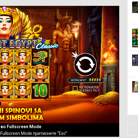
 во Fullscreen Mode
 Fullscreen Mode притиснете “Esc”