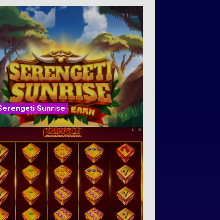
Serengeti Sunrise