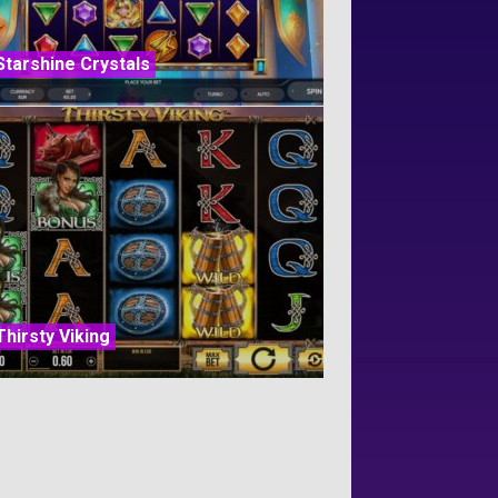
Starshine Crystals
Thirsty Viking