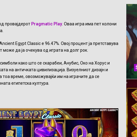
 од провајдерот
Pragmatic Play
. Оваа игра има пет колони
а.
ncient Egypt Classic е 96.47%. Овој процент ја претставува
 може да ја очекува од играта на долг рок.
симболи како што се скарабеи, Анубис, Око на Хорус и
ката на античката цивилизација. Визуелниот дизајн и
а тоа време, овозможувајќи им на играчите да се
вната египетска култура.