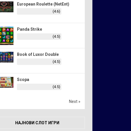
European Roulette (NetEnt)
(4.6)
Panda Strike
(4.5)
Book of Luxor Double
(4.5)
Scopa
(4.5)
Next »
НАЈНОВИ СЛОТ ИГРИ