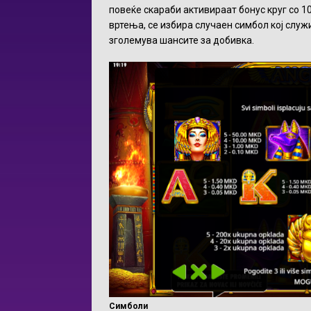
повеќе скараби активираат бонус круг со 1
вртења, се избира случаен симбол кој служ
зголемува шансите за добивка.
Симболи