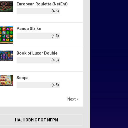
European Roulette (NetEnt)
(4.6)
Panda Strike
(4.5)
Book of Luxor Double
(4.5)
Scopa
(4.5)
Next »
НАЈНОВИ СЛОТ ИГРИ