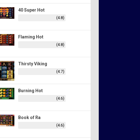
40 Super Hot
(4.8)
Flaming Hot
(4.8)
Thirsty Viking
(4.7)
Burning Hot
(4.6)
Book of Ra
(4.6)