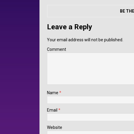
BE TH
Leave a Reply
Your email address will not be published.
Comment
Name
*
Email
*
Website