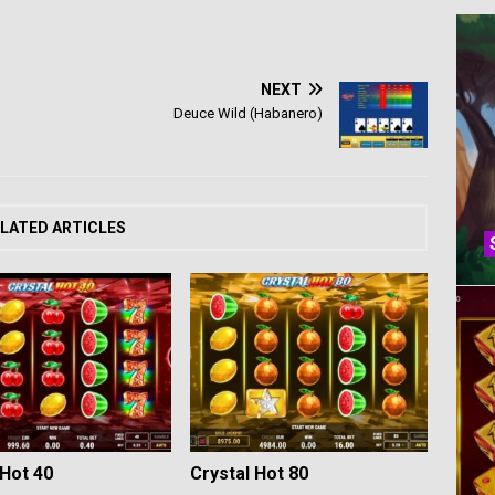
NEXT
Deuce Wild (Habanero)
LATED ARTICLES
 Hot 40
Crystal Hot 80