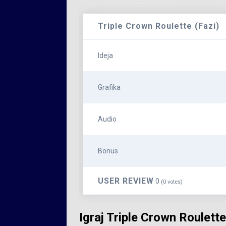
[ јуни 1, 2025 
Triple Crown Roulette (Fazi)
[ мај 31, 2025 
[ мај 30, 2025 
Ideja
Grafika
Audio
Bonus
USER REVIEW
0
(
0
votes)
Igraj Triple Crown Roulette