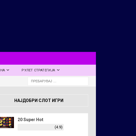
ИНА
РУЛЕТ СТРАТЕГИЈА
НАЈДОБРИ СЛОТ ИГРИ
20 Super Hot
(4.9)