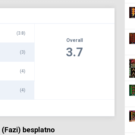
]
Chance Machine 100 Dice
СЛОТ ИГРИ
]
Power Balls
СЛОТ ИГРИ
]
Starshine Crystals
СЛОТ ИГРИ
(3.8)
Overall
3.7
(3)
(4)
(4)
 (Fazi) besplatno