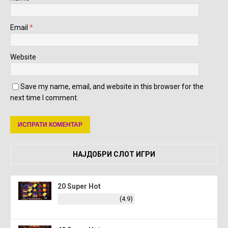
Email
*
Website
Save my name, email, and website in this browser for the
next time I comment.
НАЈДОБРИ СЛОТ ИГРИ
20 Super Hot
(4.9)