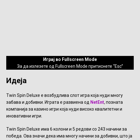
Играј во Fullscreen Mode
За да излезете од Fullscreen Mode притиснете “Esc”
Идеја
Twin Spin Deluxe е возбудлива слот игра која нуди многу
забава и добивки. Играта е развиена од
NetEnt
, позната
компанија за казино игри која нуди високо квалитетни и
иновативни игри.
Twin Spin Deluxe има 6 колони и 5 редови со 243 начини за
победа. Ова значи дека има многу начини за добивки, што ја