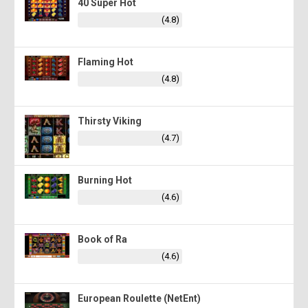
40 Super Hot
(4.8)
Flaming Hot
(4.8)
Thirsty Viking
(4.7)
Burning Hot
(4.6)
Book of Ra
(4.6)
European Roulette (NetEnt)