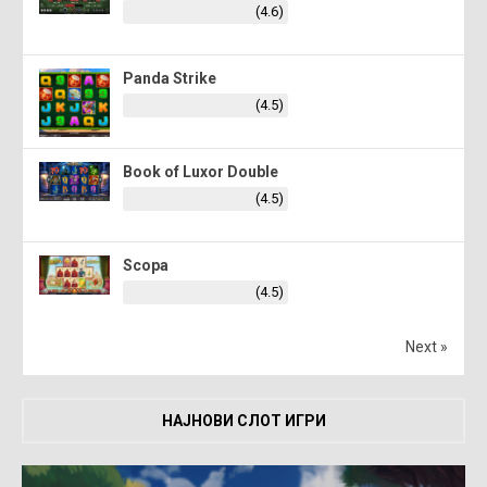
(4.6)
Panda Strike
(4.5)
Book of Luxor Double
(4.5)
Scopa
(4.5)
Next »
НАЈНОВИ СЛОТ ИГРИ