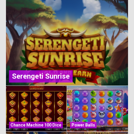
Serengeti Sunrise
Chance Machine 100 Dice
Power Balls