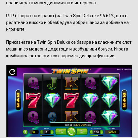
прави играта многу динамична и интересна.
RTP (Поврат на играчот) за Twin Spin Deluxe е 96.61%, што е
релативно високо и обезбедува добри шанси за добивка на
играчите.
Приказната на Twin Spin Deluxe се базира на класичните слот
машини со модерни додатоци и возбудливи бонуси. Играта
комбинира ретро стил со современ дизајн и функции.