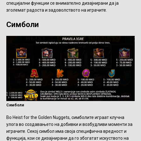
специјални функции се внимателно дизајнирани да ја
зголемат радоста и задоволството на играчите.
Симболи
Симболи
Во Heist for the Golden Nuggets, симболите играат клучна
улога во создавањето на добивки и возбудливи моменти за
играчите. Секој симбол има своја специфична вредност и
функција, кои се дизајнирани да го збогатат искуството на