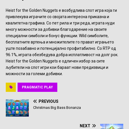
Heist for the Golden Nuggets е возбудлива слот игра која ги
привлекува играчите со својата интересна приказна и
квалитетна графика. Со пет рила и три реда, играта нуди
многу можности за добивки благодарение на своите
специјални симболи и бонус функции. Wild симболите,
бесплатните вртења и множителите го прават играњето
уште позабавно и потенцијално профитабилно. Со RTP од
96.1%, играта обезбедува добра исплатливост на долг рок.
Heist for the Golden Nuggets е одличен избор за сите
љубители на слот игри кои бараат нови предизвици и
можности за големи добивки.
PRAGMATIC PLAY
PREVIOUS
Christmas Big Bass Bonanza
NEXT