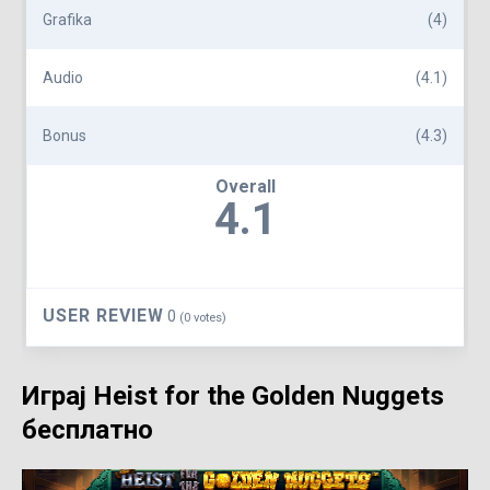
Grafika
(4)
Audio
(4.1)
Bonus
(4.3)
Overall
4.1
USER REVIEW
0
(
0
votes)
Играј Heist for the Golden Nuggets
бесплатно