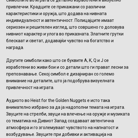
привлечни. Крадците се прикажани со различни
карактеристики и оружја, што додава на нивната
индивидуалност и автентичност. Полицајците имаат
сериозен и решителен изглед, што совршено го доловува
нивниот карактер и улога во приказната. Златните грутки
блескаат и светат, додавајќи чувство на богатство и
награда.
Другите симболи како што се буквите A, K, Q и J се
изработени во живи бои и со детали што ги прават лесни за
препознавање. Секој симбол е дизајниран со големо
внимание на деталите, што ја подобрува визуелната
привлечност на играта.
Аудиото во Heist for the Golden Nuggets е исто така
внимателно избрано за да ја надополни темата на играта.
Звуците на стрелби, звуци на влечење на оружје и музиката
со тематика на Дивиот Запад создаваат автентична
атмосфера и го зголемуваат чувството на напнатост и
возбудување. Звуците при добивки и активација на