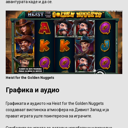
авантурата каде и да се.
Heist for the Golden Nuggets
Графика и аудио
Графиката и аудиото на Heist for the Golden Nuggets
создаваат вистинска атмосфера на Дивиот Запад и ја
прават играта уште поинтересна за играчите.
Симболите во играта се детално изработени и визуелно