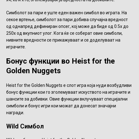
Симболот за пари е уште еден важен симбол во играта. На
секое вртење, симболот за пари добива случајна вредност
од однапред дефиниран опсег, кој може да биде од 0.5x до
250x од вкупниот улог. Кога ќе се соберат овие симболи,
нивните вредности се прикажуваат и се доделуваат на
играчите.
Бонус функции во Heist for the
Golden Nuggets
Heist for the Golden Nuggets е слот игра која нуди возбудливи
бонус функции кои го зголемуваат искуството на играчите и
шансите за добивки. Овие функции вклучуваат специјални
симболи и бонус игри кои можат да донесат значајни
награди.
Wild Симбол