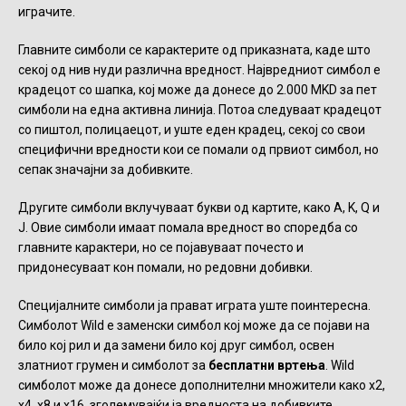
играчите.
Главните симболи се карактерите од приказната, каде што
секој од нив нуди различна вредност. Највредниот симбол е
крадецот со шапка, кој може да донесе до 2.000 MKD за пет
симболи на една активна линија. Потоа следуваат крадецот
со пиштол, полицаецот, и уште еден крадец, секој со свои
специфични вредности кои се помали од првиот симбол, но
сепак значајни за добивките.
Другите симболи вклучуваат букви од картите, како A, K, Q и
J. Овие симболи имаат помала вредност во споредба со
главните карактери, но се појавуваат почесто и
придонесуваат кон помали, но редовни добивки.
Специјалните симболи ја прават играта уште поинтересна.
Симболот Wild е заменски симбол кој може да се појави на
било кој рил и да замени било кој друг симбол, освен
златниот грумен и симболот за
бесплатни вртења
. Wild
симболот може да донесе дополнителни множители како x2,
x4, x8 и x16, зголемувајќи ја вредноста на добивките.