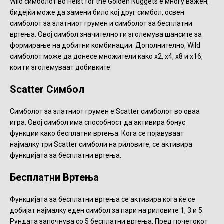
Wild симболот во Heist for the Golden Nuggets е многу важен,
бидејќи може да замени било кој друг симбол, освен
симболот за златниот грумен и симболот за бесплатни
вртења. Овој симбол значително ги зголемува шансите за
формирање на добитни комбинации. Дополнително, Wild
симболот може да донесе множители како x2, x4, x8 и x16,
кои ги зголемуваат добивките.
Scatter Симбол
Симболот за златниот грумен е Scatter симболот во оваа
игра. Овој симбол има способност да активира бонус
функции како бесплатни вртења. Кога се појавуваат
најмалку три Scatter симболи на риловите, се активира
функцијата за бесплатни вртења.
Бесплатни Вртења
Функцијата за бесплатни вртења се активира кога ќе се
добијат најмалку еден симбол за пари на риловите 1, 3 и 5.
Рундата започнува со 5 бесплатни вртења. Пред почетокот