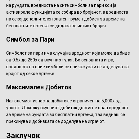
на рундата, вредноста на сите симболи за пари кои ја
активирале функцијата се собира во бројачот, а вредноста
на секој дополнителен златен грумен добиен за време на
бесплатните вртења се додава во истиот бројач.
Симбол за Пари
Симболот за пари има случајна вредност која може да биде
од 0.5x до 250x од вкупниот улог. Во основната игра,
вредноста на овие симболи се прикажува и се доделува на
крајот од секое вртење.
Максимален Добиток
Најголемиот износ на добиток е ограничен на 5,000x од
улогот. Доколку вкупниот добиток достигне оваа вредност
за време на рундата за бесплатни вртења, таа веднаш се
прекинува и добивката се доделува на играчот.
Заклучок