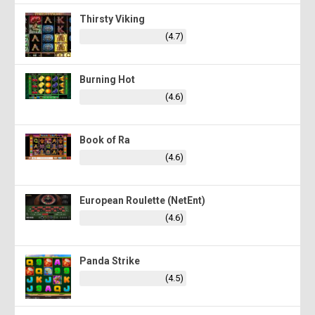
Thirsty Viking
(4.7)
Burning Hot
(4.6)
Book of Ra
(4.6)
European Roulette (NetEnt)
(4.6)
Panda Strike
(4.5)