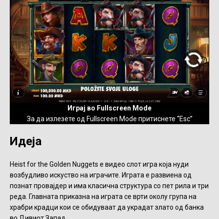
Играј во Fullscreen Mode
За да излезете од Fullscreen Mode притиснете “Esc”
Идеја
Heist for the Golden Nuggets е видео слот игра која нуди
возбудливо искуство на играчите. Играта е развиена од
познат провајдер и има класична структура со пет рила и три
реда. Главната приказна на играта се врти околу група на
храбри крадци кои се обидуваат да украдат злато од банка
во Дивиот Запад.