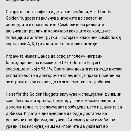
Со привлечна графика и детални симболи, Heist for the
Golden Nuggets ги вклучува играчите во светот на
авантурите и опасностите. Симболите на риловите
вклучуваат различни карактери како што се крадците,
полицајци и златни грутки. Постојат и класични симболи од
карти како A, K, Q и J кои носат помали награди.
Играчите имаат шанса да освојат големи награди
благодарение на високиот RTP (Return to Player)
коефициент, кој е 96.1%. Ова значи дека играта нуди висока
исплатливост на долгорочен план, што ја прави привлечна
за играчите кои сакаат да го зголемат својот добивок.
Heist for the Golden Nuggets вклучува и специјални функции
како бесплатни вртења, бонус кругови и множители, кои
дополнително го зголемуваат возбудувањето и шансите за
добивка. Играта е дизајнирана да биде достапна на
различни платформи, вклучувајќи компјутери и мобилни
уреди, овозможувајќи им на играчите да уживаат во