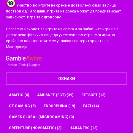
Учество во игрите на среќа е дозволено само за лица
постари од 18 години. Игрите на среќа можат да предизвикаат
зависност. Играјте одговорно.
Согласно Законот за игрите на среќа и за забавните игри не е
дозволено физичко лице да учествува во странски игри на
среќа, во кои влоговите се уплаќаат на територијата на
Македонија
ОЗНАКИ
AMATIC
(4)
AMUSNET (EGT)
(39)
BETSOFT
(13)
CT GAMING
(8)
ENDORPHINA
(19)
FAZI
(14)
GAMES GLOBAL (MICROGAMING)
(3)
GREENTUBE (NOVOMATIC)
(3)
HABANERO
(12)