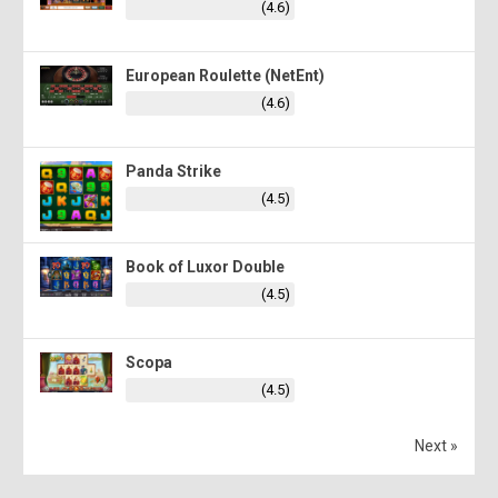
(4.6)
European Roulette (NetEnt)
(4.6)
Panda Strike
(4.5)
Book of Luxor Double
(4.5)
Scopa
(4.5)
Next »