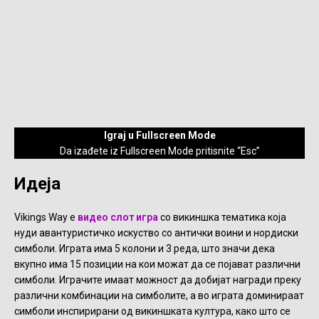
Igraj u Fullscreen Mode
Da izađete iz Fullscreen Mode pritisnite “Esc”
Идеја
Vikings Way е
видео слот игра
со викиншка тематика која
нуди авантуристичко искуство со антички воини и нордиски
симболи. Играта има 5 колони и 3 реда, што значи дека
вкупно има 15 позиции на кои можат да се појават различни
симболи. Играчите имаат можност да добијат награди преку
различни комбинации на симболите, а во играта доминираат
симболи инспирирани од викиншката култура, како што се