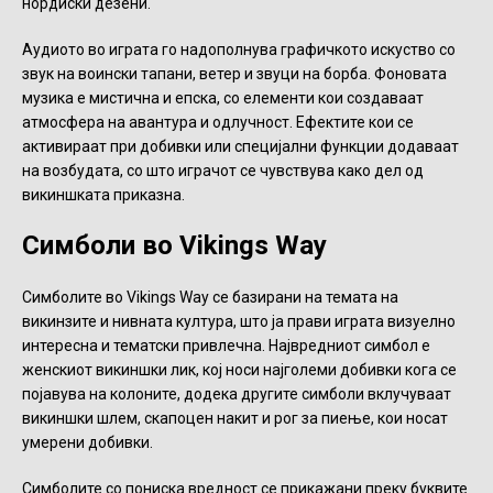
нордиски дезени.
Аудиото во играта го надополнува графичкото искуство со
звук на воински тапани, ветер и звуци на борба. Фоновата
музика е мистична и епска, со елементи кои создаваат
атмосфера на авантура и одлучност. Ефектите кои се
активираат при добивки или специјални функции додаваат
на возбудата, со што играчот се чувствува како дел од
викиншката приказна.
Симболи во Vikings Way
Симболите во Vikings Way се базирани на темата на
викинзите и нивната култура, што ја прави играта визуелно
интересна и тематски привлечна. Највредниот симбол е
женскиот викиншки лик, кој носи најголеми добивки кога се
појавува на колоните, додека другите симболи вклучуваат
викиншки шлем, скапоцен накит и рог за пиење, кои носат
умерени добивки.
Симболите со пониска вредност се прикажани преку буквите