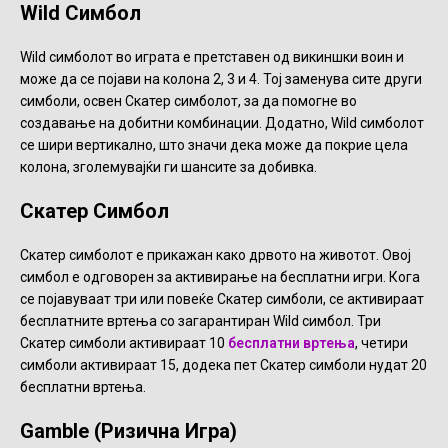
Wild Симбол
Wild симболот во играта е претставен од викиншки воин и
може да се појави на колона 2, 3 и 4. Тој заменува сите други
симболи, освен Скатер симболот, за да помогне во
создавање на добитни комбинации. Додатно, Wild симболот
се шири вертикално, што значи дека може да покрие цела
колона, зголемувајќи ги шансите за добивка.
Скатер Симбол
Скатер симболот е прикажан како дрвото на животот. Овој
симбол е одговорен за активирање на бесплатни игри. Кога
се појавуваат три или повеќе Скатер симболи, се активираат
бесплатните вртења со загарантиран Wild симбол. Три
Скатер симболи активираат 10
бесплатни вртења
, четири
симболи активираат 15, додека пет Скатер симболи нудат 20
бесплатни вртења.
Gamble (Ризична Игра)