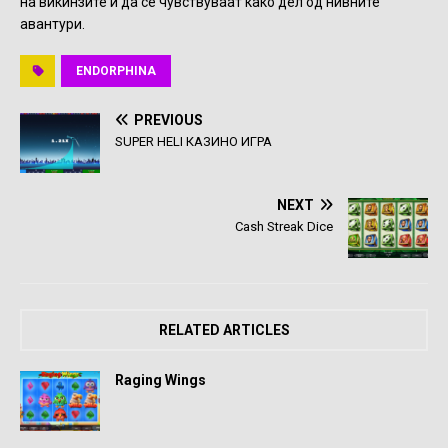
на викинзите и да се чувствуваат како дел од нивните
авантури.
ENDORPHINA
PREVIOUS
SUPER HELI КАЗИНО ИГРА
NEXT
Cash Streak Dice
RELATED ARTICLES
Raging Wings