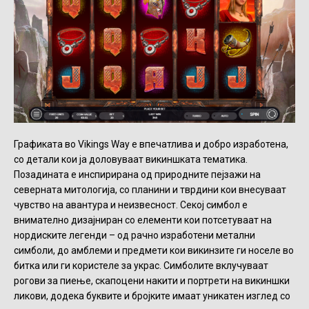
Графиката во Vikings Way е впечатлива и добро изработена,
со детали кои ја доловуваат викиншката тематика.
Позадината е инспирирана од природните пејзажи на
северната митологија, со планини и тврдини кои внесуваат
чувство на авантура и неизвесност. Секој симбол е
внимателно дизајниран со елементи кои потсетуваат на
нордиските легенди – од рачно изработени метални
симболи, до амблеми и предмети кои викинзите ги носеле во
битка или ги користеле за украс. Симболите вклучуваат
рогови за пиење, скапоцени накити и портрети на викиншки
ликови, додека буквите и бројките имаат уникатен изглед со