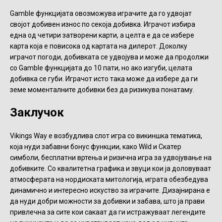
Gamble функцијата овозможува играчите да го удвојат
својот добивен износ по секоја добивка. Играчот избира
една од четири затворени карти, а целта е да се избере
карта која е повисока од картата на дилерот. Доколку
играчот погоди, добивката се удвојува и може да продолжи
со Gamble функцијата до 10 пати, но ако изгуби, целата
добивка се губи. Играчот исто така може да избере да ги
земе моменталните добивки без да ризикува понатаму.
Заклучок
Vikings Way е возбудлива слот игра со викиншка тематика,
која нуди забавни бонус функции, како Wild и Скатер
симболи, бесплатни вртења и ризична игра за удвојување на
добивките. Со квалитетна графика и звуци кои ја доловуваат
атмосферата на нордиската митологија, играта обезбедува
динамично и интересно искуство за играчите. Дизајнирана е
да нуди добри можности за добивки и забава, што ја прави
привлечна за сите кои сакаат да ги истражуваат легендите