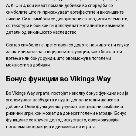
А, К, Q и J, кои имаат помали добивки во споредба со
симболите што ги прикажуваат артефактите и викиншките
ликови. Сите симболи се дизајнирани со нордиски елементи,
со текстури и бои кои ги доловуваат металните и камените
детали од викиншкото наследство.
Скатер симболот е претставен со дрвото на животот и служи
за активирање на специјалните функции, како бесплатни
вртења или бонус рунди, што овозможува поголеми
можности за добивки.
Бонус функции во Vikings Way
Во Vikings Way играта, постојат неколку бонус функции кои ја
зголемуваат возбудата и нудат дополнителни шанси за
добивки. Овие функции вклучуваат специјални симболи и
ризични игри, кои можат да донесат големи награди. Бонус
функциите се клучен дел од искуството, овозможувајќи
поголема интеракција и динамика во играта.