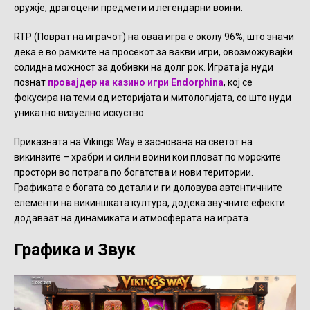
оружје, драгоцени предмети и легендарни воини.
RTP (Поврат на играчот) на оваа игра е околу 96%, што значи
дека е во рамките на просекот за вакви игри, овозможувајќи
солидна можност за добивки на долг рок. Играта ја нуди
познат
провајдер на казино игри Endorphina
, кој се
фокусира на теми од историјата и митологијата, со што нуди
уникатно визуелно искуство.
Приказната на Vikings Way е заснована на светот на
викинзите – храбри и силни воини кои пловат по морските
простори во потрага по богатства и нови територии.
Графиката е богата со детали и ги доловува автентичните
елементи на викиншката култура, додека звучните ефекти
додаваат на динамиката и атмосферата на играта.
Графика и Звук