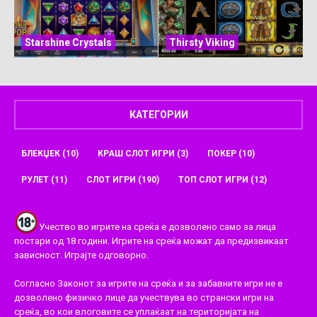
Starshine Crystals
Thirsty Viking
КАТЕГОРИИ
БЛЕКЏЕК
(10)
КРАШ СЛОТ ИГРИ
(3)
ПОКЕР
(10)
РУЛЕТ
(11)
СЛОТ ИГРИ
(190)
ТОП СЛОТ ИГРИ
(12)
Учество во игрите на среќа е дозволено само за лица
постари од 18 години. Игрите на среќа можат да предизвикаат
зависност. Играјте одговорно.
Согласно Законот за игрите на среќа и за забавните игри не е
дозволено физичко лице да учествува во странски игри на
среќа, во кои влоговите се уплаќаат на територијата на