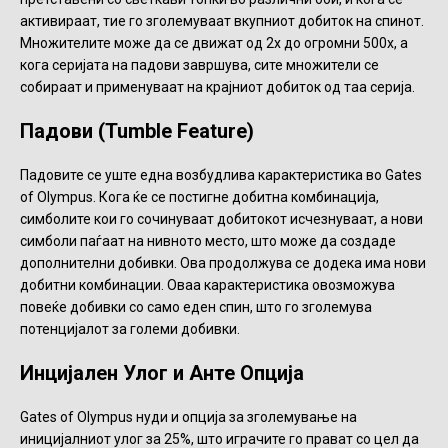
активираат, тие го зголемуваат вкупниот добиток на спинот.
Множителите може да се движат од 2x до огромни 500x, а
кога серијата на падови завршува, сите множители се
собираат и применуваат на крајниот добиток од таа серија.
Падови (Tumble Feature)
Падовите се уште една возбудлива карактеристика во Gates
of Olympus. Кога ќе се постигне добитна комбинација,
симболите кои го сочинуваат добитокот исчезнуваат, а нови
симболи паѓаат на нивното место, што може да создаде
дополнителни добивки. Ова продолжува се додека има нови
добитни комбинации. Оваа карактеристика овозможува
повеќе добивки со само еден спин, што го зголемува
потенцијалот за големи добивки.
Инцијален Улог и Анте Опција
Gates of Olympus нуди и опција за зголемување на
иницијалниот улог за 25%, што играчите го прават со цел да