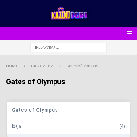
HOME
СЛОТ ИГРИ
Gates of Olympus
Gates of Olympus
Gates of Olympus
Ideja
(4)