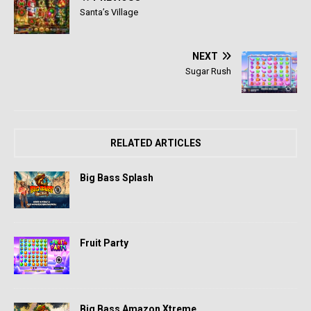
Santa’s Village
NEXT
Sugar Rush
RELATED ARTICLES
Big Bass Splash
Fruit Party
Big Bass Amazon Xtreme