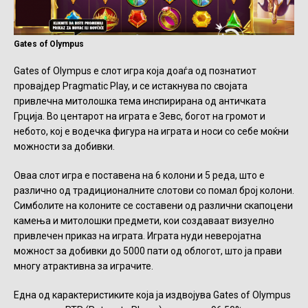
Gates of Olympus
Gates of Olympus е слот игра која доаѓа од познатиот
провајдер Pragmatic Play, и се истакнува по својата
привлечна митолошка тема инспирирана од античката
Грција. Во центарот на играта е Зевс, богот на громот и
небото, кој е водечка фигура на играта и носи со себе моќни
можности за добивки.
Оваа слот игра е поставена на 6 колони и 5 реда, што е
различно од традиционалните слотови со помал број колони.
Симболите на колоните се составени од различни скапоцени
камења и митолошки предмети, кои создаваат визуелно
привлечен приказ на играта. Играта нуди неверојатна
можност за добивки до 5000 пати од облогот, што ја прави
многу атрактивна за играчите.
Една од карактеристиките која ја издвојува Gates of Olympus