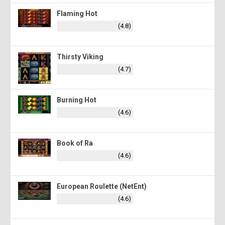
Flaming Hot
(4.8)
Thirsty Viking
(4.7)
Burning Hot
(4.6)
Book of Ra
(4.6)
European Roulette (NetEnt)
(4.6)