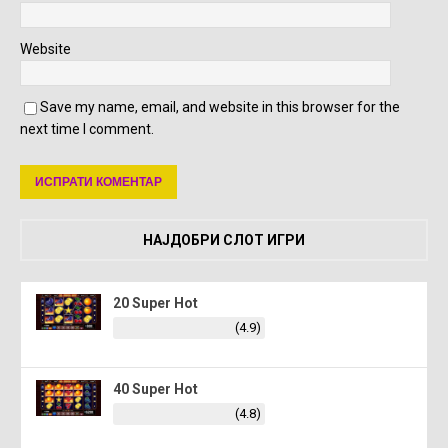
Website
Save my name, email, and website in this browser for the
next time I comment.
НАЈДОБРИ СЛОТ ИГРИ
20 Super Hot
(4.9)
40 Super Hot
(4.8)