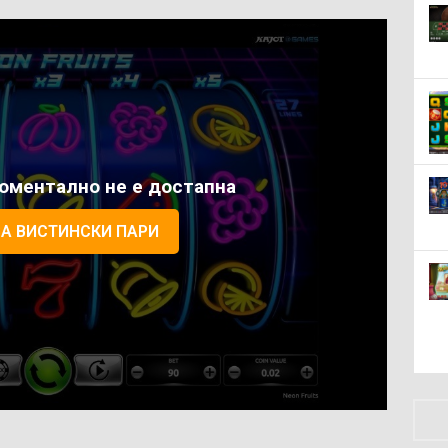
оментално не е достапна
ЗА ВИСТИНСКИ ПАРИ