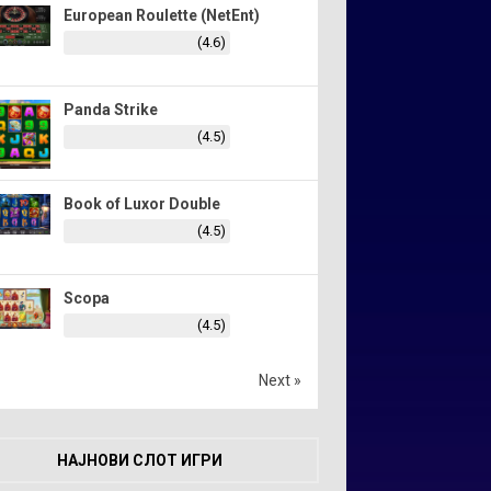
European Roulette (NetEnt)
(4.6)
Panda Strike
(4.5)
Book of Luxor Double
(4.5)
Scopa
(4.5)
Next »
НАЈНОВИ СЛОТ ИГРИ