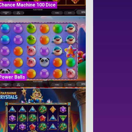
Chance Machine 100 Dice
Power Balls