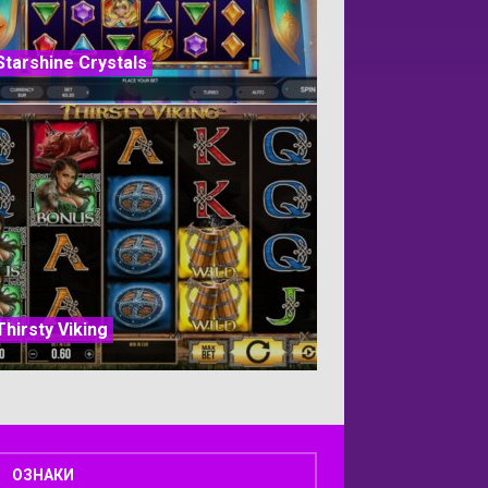
Starshine Crystals
Thirsty Viking
ОЗНАКИ