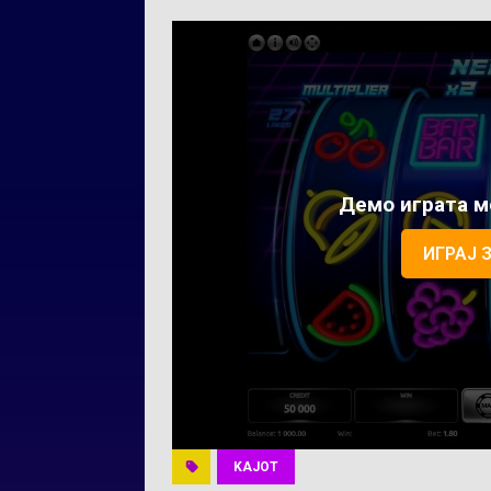
Демо играта м
ИГРАЈ 
KAJOT