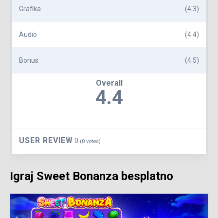
Grafika
(4.3)
Audio
(4.4)
Bonus
(4.5)
Overall
4.4
USER REVIEW
0
(
0
votes)
Igraj Sweet Bonanza besplatno