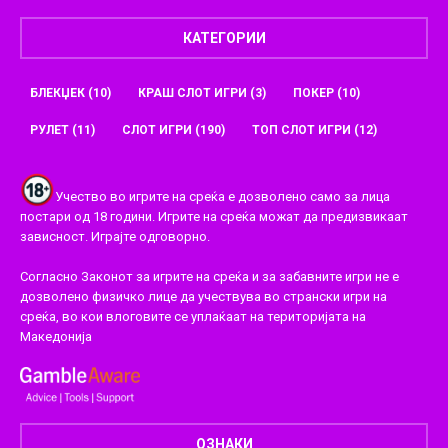
КАТЕГОРИИ
БЛЕКЏЕК
(10)
КРАШ СЛОТ ИГРИ
(3)
ПОКЕР
(10)
РУЛЕТ
(11)
СЛОТ ИГРИ
(190)
ТОП СЛОТ ИГРИ
(12)
Учество во игрите на среќа е дозволено само за лица
постари од 18 години. Игрите на среќа можат да предизвикаат
зависност. Играјте одговорно.
Согласно Законот за игрите на среќа и за забавните игри не е
дозволено физичко лице да учествува во странски игри на
среќа, во кои влоговите се уплаќаат на територијата на
Македонија
ОЗНАКИ