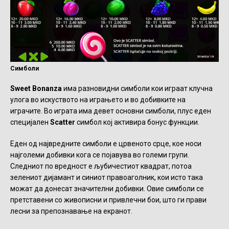
Симболи
Sweet Bonanza
има разновидни симболи кои играат клучна
улога во искуството на играњето и во добивките на
играчите. Во играта има девет основни симболи, плус еден
специјален
Scatter
симбол кој активира бонус функции.
Еден од највредните симболи е црвеното срце, кое носи
најголеми добивки кога се појавува во големи групи.
Следниот по вредност е љубичестиот квадрат, потоа
зелениот дијамант и синиот правоаголник, кои исто така
можат да донесат значителни добивки. Овие симболи се
претставени со живописни и привлечни бои, што ги прави
лесни за препознавање на екранот.