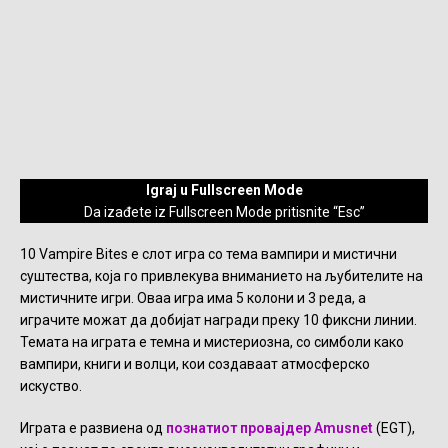
Igraj u Fullscreen Mode
Da izađete iz Fullscreen Mode pritisnite “Esc”
10 Vampire Bites е слот игра со тема вампири и мистични
суштества, која го привлекува вниманието на љубителите на
мистичните игри. Оваа игра има 5 колони и 3 реда, а
играчите можат да добијат награди преку 10 фиксни линии.
Темата на играта е темна и мистериозна, со симболи како
вампири, книги и волци, кои создаваат атмосферско
искуство.
Играта е развиена од
познатиот провајдер Amusnet
(EGT),