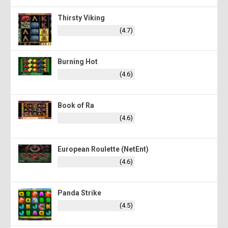
Thirsty Viking
(4.7)
Burning Hot
(4.6)
Book of Ra
(4.6)
European Roulette (NetEnt)
(4.6)
Panda Strike
(4.5)