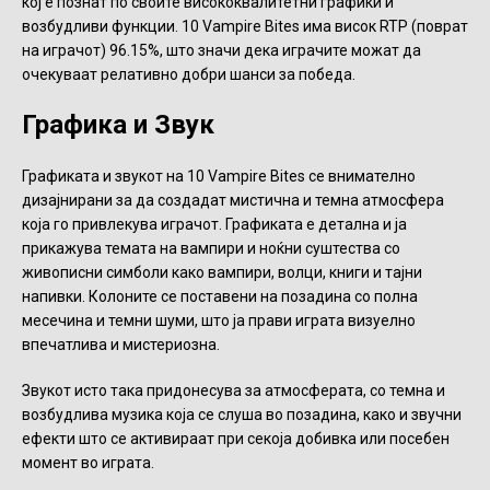
кој е познат по своите висококвалитетни графики и
возбудливи функции. 10 Vampire Bites има висок RTP (поврат
на играчот) 96.15%, што значи дека играчите можат да
очекуваат релативно добри шанси за победа.
Графика и Звук
Графиката и звукот на 10 Vampire Bites се внимателно
дизајнирани за да создадат мистична и темна атмосфера
која го привлекува играчот. Графиката е детална и ја
прикажува темата на вампири и ноќни суштества со
живописни симболи како вампири, волци, книги и тајни
напивки. Колоните се поставени на позадина со полна
месечина и темни шуми, што ја прави играта визуелно
впечатлива и мистериозна.
Звукот исто така придонесува за атмосферата, со темна и
возбудлива музика која се слуша во позадина, како и звучни
ефекти што се активираат при секоја добивка или посебен
момент во играта.