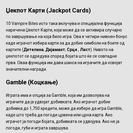
Џекпот Карти (Jackpot Cards)
10 Vampire Bites исто така вклучува и специјална функција
наречена Џекпот Карти, која може да се активира случајно
по завршување на која било игра. Ова е четири-нивоен бонус
каде играчот избира карти за да добие симболи на боите од
картите (
Детелина
,
Дијамант
,
Срце
,
Лист
). Нивото на
џекпотот се одредува според бојата што ќе се совпадне
прва. Оваа функција им дава шанса на играчите да освојат
значителни награди.
Gamble (Коцкање)
Играта има и опција за Gamble, која им дозволува на
играчите да ја удвојат добивката. Ако играчот добие
добивка до 1,750 кредити, може да избере да игра Gamble,
каде што треба да погоди црвена или црна карта. Ако
играчот ја погоди бојата, добивката се удвојува. Ако не ја
погоди, губи и играта завршува.