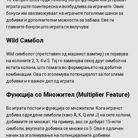
играта уште поинтересна и возбудлива за играчите. Овие
бонуси им овозможуваат на играчите поголеми шанси за
добивки и дополнителни можности за забава. Еве ги
главните бонуси што играта ги вклучува:
Wild Симбол
Wild симболот (претставен од машкиот вампир) се појавува
на колоните 2, 3, 4 и 5. Тој го заменува секој друг симбол на
истата колона, што помага во формирањето на добитни
комбинации. Ова го зголемува потенцијалот за поголеми
добивки и е важен дел од играта.
Функција со Множител (Multiplier Feature)
Во играта постои и функција со множители. Кога играчот
добива одредени симболи (како А, K, Q или J) на сите колони,
добивките се множат. На пример, ако се добијат 15 исти
симболи, вкупната добивка се множи со 5. Ова е одличен
начин за зголемување на потенцијалните добивки.