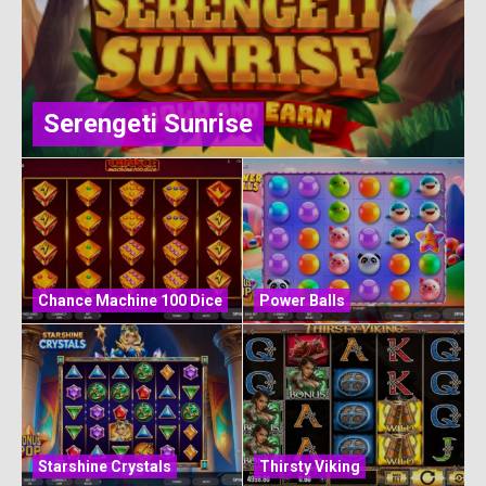
Serengeti Sunrise
Chance Machine 100 Dice
Power Balls
Starshine Crystals
Thirsty Viking