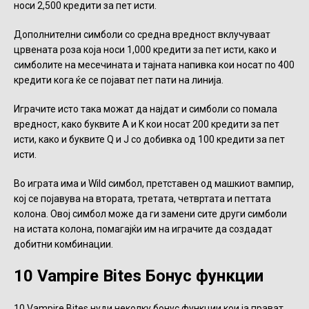
носи 2,500 кредити за пет исти.
Дополнителни симболи со средна вредност вклучуваат
црвената роза која носи 1,000 кредити за пет исти, како и
симболите на месечината и тајната напивка кои носат по 400
кредити кога ќе се појават пет пати на линија.
Играчите исто така можат да најдат и симболи со помала
вредност, како буквите A и K кои носат 200 кредити за пет
исти, како и буквите Q и J со добивка од 100 кредити за пет
исти.
Во играта има и Wild симбол, претставен од машкиот вампир,
кој се појавува на втората, третата, четвртата и петтата
колона. Овој симбол може да ги замени сите други симболи
на истата колона, помагајќи им на играчите да создадат
добитни комбинации.
10 Vampire Bites Бонус функции
10 Vampire Bites нуди неколку бонус функции кои ја прават