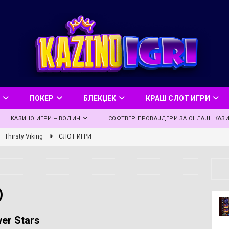
ПОКЕР
БЛЕКЏЕК
КРАШ СЛОТ ИГРИ
КАЗИНО ИГРИ – ВОДИЧ
СОФТВЕР ПРОВАЈДЕРИ ЗА ОНЛАЈН КАЗ
]
Thirsty Viking
СЛОТ ИГРИ
]
Fruity Gold
СЛОТ ИГРИ
]
Gem-O-Rama
СЛОТ ИГРИ
]
Dragons of Fortune
СЛОТ ИГРИ
)
Diamondz
СЛОТ ИГРИ
Alchemist’s Gold
СЛОТ ИГРИ
er Stars
 2026 ]
Serengeti Sunrise
СЛОТ ИГРИ