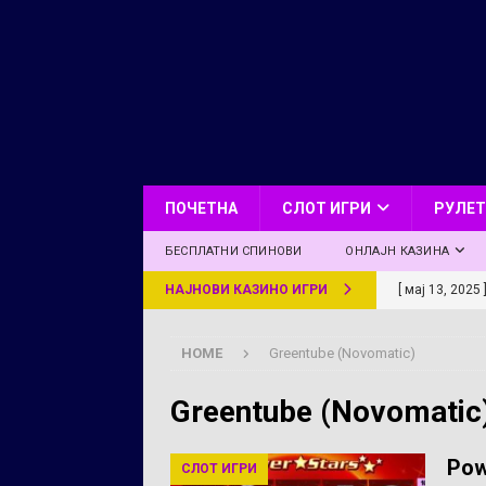
ПОЧЕТНА
СЛОТ ИГРИ
РУЛЕТ
БЕСПЛАТНИ СПИНОВИ
ОНЛАЈН КАЗИНА
НАЈНОВИ КАЗИНО ИГРИ
[ мај 13, 2025 
[ мај 12, 2025 
[ мај 11, 2025 
HOME
Greentube (Novomatic)
[ мај 10, 2025 
Greentube (Novomatic
[ мај 9, 2025 ]
[ мај 8, 2025 ]
Pow
СЛОТ ИГРИ
[ февруари 26,