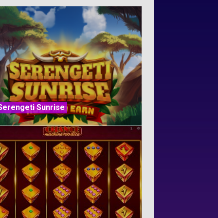
Serengeti Sunrise