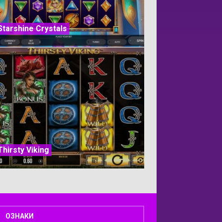
Starshine Crystals
Thirsty Viking
ОЗНАКИ