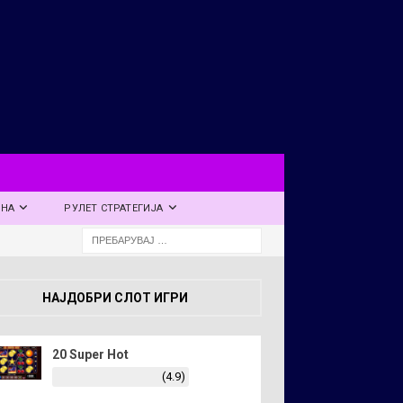
ИНА
РУЛЕТ СТРАТЕГИЈА
НАЈДОБРИ СЛОТ ИГРИ
20 Super Hot
(4.9)