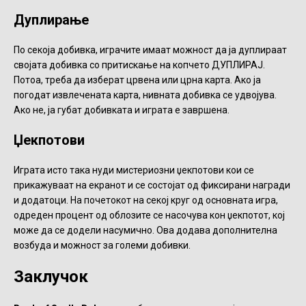
Дуплирање
По секоја добивка, играчите имаат можност да ја дуплираат
својата добивка со притискање на копчето ДУПЛИРАЈ.
Потоа, треба да изберат црвена или црна карта. Ако ја
погодат извлечената карта, нивната добивка се удвојува.
Ако не, ја губат добивката и играта е завршена.
Џекпотови
Играта исто така нуди мистериозни џекпотови кои се
прикажуваат на екранот и се состојат од фиксирани награди
и додатоци. На почетокот на секој круг од основната игра,
одреден процент од облозите се насочува кон џекпотот, кој
може да се додели насумично. Ова додава дополнителна
возбуда и можност за големи добивки.
Заклучок