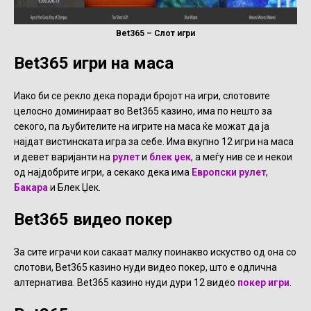
Bet365 – Слот игри
Bet365 игри на маса
Иако би се рекло дека поради бројот на игри, слотовите
целосно доминираат во Bet365 казино, има по нешто за
секого, па љубителите на игрите на маса ќе можат да ја
најдат вистинската игра за себе. Има вкупно 12 игри на маса
и девет варијанти на
рулет
и
блек џек
, а меѓу нив се и некои
од најдобрите игри, а секако дека има
Европски рулет
,
Бакара
и Блек Џек.
Bet365 видео покер
За сите играчи кои сакаат малку поинакво искуство од она со
слотови, Bet365 казино нуди видео покер, што е одлична
алтернатива. Bet365 казино нуди дури 12 видео
покер игри
.