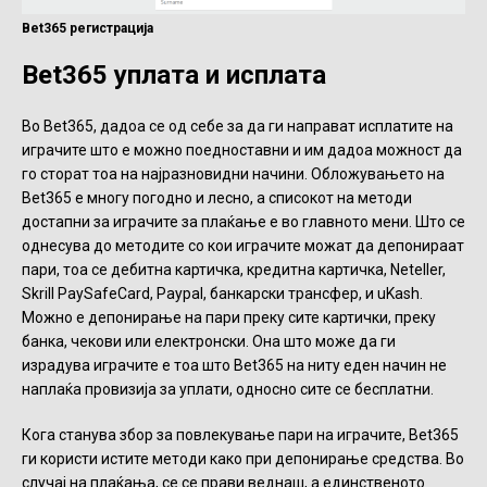
Bet365 регистрација
Bet365 уплата и исплата
Во Bet365, дадоа се од себе за да ги направат исплатите на
играчите што е можно поедноставни и им дадоа можност да
го сторат тоа на најразновидни начини. Обложувањето на
Bet365 е многу погодно и лесно, а списокот на методи
достапни за играчите за плаќање е во главното мени. Што се
однесува до методите со кои играчите можат да депонираат
пари, тоа се дебитна картичка, кредитна картичка, Neteller,
Skrill PaySafeCard, Paypal, банкарски трансфер, и uKash.
Можно е депонирање на пари преку сите картички, преку
банка, чекови или електронски. Она што може да ги
израдува играчите е тоа што Bet365 на ниту еден начин не
наплаќа провизија за уплати, односно сите се бесплатни.
Кога станува збор за повлекување пари на играчите, Bet365
ги користи истите методи како при депонирање средства. Во
случај на плаќања, се се прави веднаш, а единственото