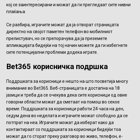
кој се заинтересирани и можат да ги прегледаат сите нивни
плаќања.
Се разбира, играчите можат да ја отворат страницата
директно на својот паметен телефон во мобилниот
прелистувач, но се препорачува да ја преземете
апликацијата бидејќи на тој начин можете да ги избегнете
сите потенцијални проблеми додека играте.
Bet365 корисничка подршка
Поддршката за корисници е нешто на што посветија многу
внимание во Bet365. Веб-страницата е достапна на 18
јазици и треба да се очекува дека сите корисници од овие
говорни области можат да сметаат на помош во секое
време. Поддршката за корисници работи 24 часа на ден,
седум дена во неделата и играчите можат слободно да се
потпрат на неа. Играчите можат да изберат како да
контактираат со поддршката за корисници бидејќи тоа
можат да го сторат преку разговор во живо, телефон, е-