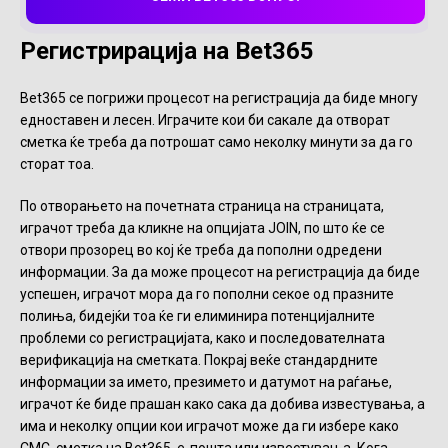
Регистрирација на Bet365
Bet365 се погрижи процесот на регистрација да биде многу
едноставен и лесен. Играчите кои би сакале да отворат
сметка ќе треба да потрошат само неколку минути за да го
сторат тоа.
По отворањето на почетната страница на страницата,
играчот треба да кликне на опцијата JOIN, по што ќе се
отвори прозорец во кој ќе треба да пополни одредени
информации. За да може процесот на регистрација да биде
успешен, играчот мора да го пополни секое од празните
полиња, бидејќи тоа ќе ги елиминира потенцијалните
проблеми со регистрацијата, како и последователната
верификација на сметката. Покрај веќе стандардните
информации за името, презимето и датумот на раѓање,
играчот ќе биде прашан како сака да добива известувања, а
има и неколку опции кои играчот може да ги избере како
СМС, сметка на Bet365, е-пошта или известувања. Кога