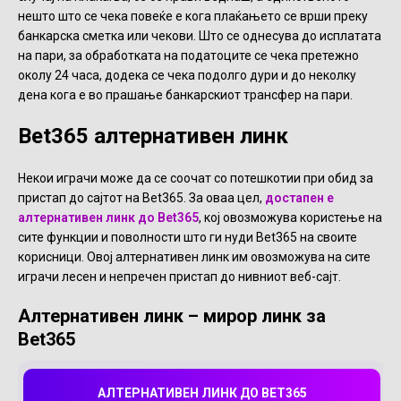
нешто што се чека повеќе е кога плаќањето се врши преку
банкарска сметка или чекови. Што се однесува до исплатата
на пари, за обработката на податоците се чека претежно
околу 24 часа, додека се чека подолго дури и до неколку
дена кога е во прашање банкарскиот трансфер на пари.
Bet365 алтернативен линк
Некои играчи може да се соочат со потешкотии при обид за
пристап до сајтот на Bet365. За оваа цел,
достапен е
алтернативен линк до Bet365
, кој овозможува користење на
сите функции и поволности што ги нуди Bet365 на своите
корисници. Овој алтернативен линк им овозможува на сите
играчи лесен и непречен пристап до нивниот веб-сајт.
Алтернативен линк – мирор линк за
Bet365
АЛТЕРНАТИВЕН ЛИНК ДО BET365