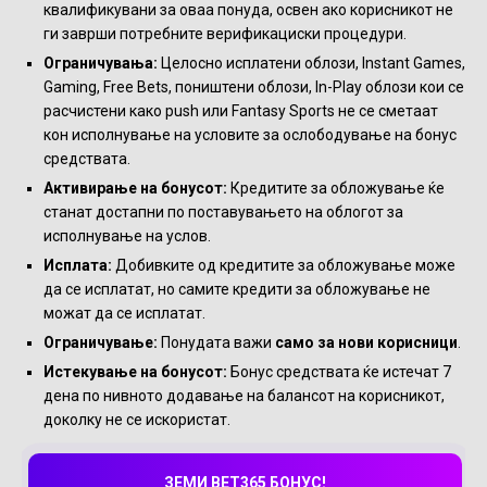
квалификувани за оваа понуда, освен ако корисникот не
ги заврши потребните верификациски процедури.
Ограничувања:
Целосно исплатени облози, Instant Games,
Gaming, Free Bets, поништени облози, In-Play облози кои се
расчистени како push или Fantasy Sports не се сметаат
кон исполнување на условите за ослободување на бонус
средствата.
Активирање на бонусот:
Кредитите за обложување ќе
станат достапни по поставувањето на облогот за
исполнување на услов.
Исплата:
Добивките од кредитите за обложување може
да се исплатат, но самите кредити за обложување не
можат да се исплатат.
Ограничување:
Понудата важи
само за нови корисници
.
Истекување на бонусот:
Бонус средствата ќе истечат 7
дена по нивното додавање на балансот на корисникот,
доколку не се искористат.
ЗЕМИ BET365 БОНУС!