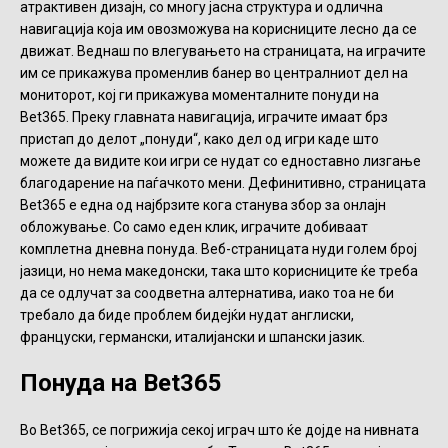
атрактивен дизајн, со многу јасна структура и одлична
навигација која им овозможува на корисниците лесно да се
движат. Веднаш по влегувањето на страницата, на играчите
им се прикажува променлив банер во централниот дел на
мониторот, кој ги прикажува моменталните понуди на
Bet365. Преку главната навигација, играчите имаат брз
пристап до делот „понуди“, како дел од игри каде што
можете да видите кои игри се нудат со едноставно лизгање
благодарение на паѓачкото мени. Дефинитивно, страницата
Bet365 е една од најбрзите кога станува збор за онлајн
обложување. Со само еден клик, играчите добиваат
комплетна дневна понуда. Веб-страницата нуди голем број
јазици, но нема македонски, така што корисниците ќе треба
да се одлучат за соодветна алтернатива, иако тоа не би
требало да биде проблем бидејќи нудат англиски,
француски, германски, италијански и шпански јазик.
Понуда на Bet365
Во Bet365, се погрижија секој играч што ќе дојде на нивната