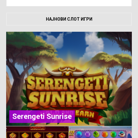
НАЈНОВИ СЛОТ ИГРИ
Serengeti Sunrise