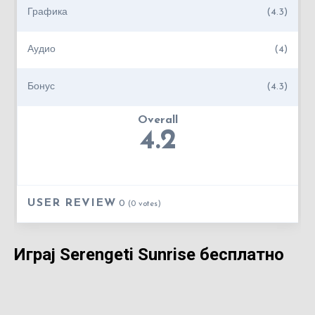
Графика
(4.3)
Аудио
(4)
Бонус
(4.3)
Overall
4.2
USER REVIEW
0
(
0
votes)
Играј Serengeti Sunrise бесплатнo