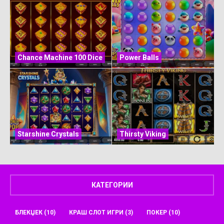
Chance Machine 100 Dice
Power Balls
Starshine Crystals
Thirsty Viking
КАТЕГОРИИ
БЛЕКЏЕК
(10)
КРАШ СЛОТ ИГРИ
(3)
ПОКЕР
(10)