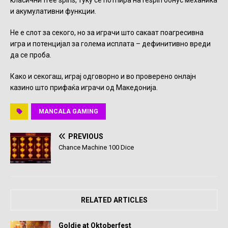
класични free spins, туку се потпира на respin бонус механика
и акумулативни функции.
Не е слот за секого, но за играчи што сакаат поагресивна
игра и потенцијал за голема исплата – дефинитивно вреди
да се проба.
Како и секогаш, играј одговорно и во проверено онлајн
казино што прифаќа играчи од Македонија.
MANCALA GAMING
PREVIOUS
Chance Machine 100 Dice
RELATED ARTICLES
Goldie at Oktoberfest