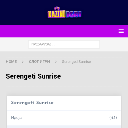
HOME
СЛОТ ИГРИ
Serengeti Sunrise
Serengeti Sunrise
Serengeti Sunrise
Идеја
(4.1)