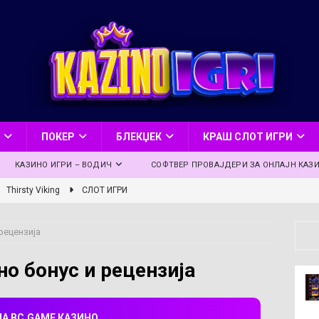
ПОКЕР
БЛЕКЏЕК
КРАШ СЛОТ ИГРИ
КАЗИНО ИГРИ – ВОДИЧ
СОФТВЕР ПРОВАЈДЕРИ ЗА ОНЛАЈН КАЗ
]
Fruity Gold
СЛОТ ИГРИ
]
Gem-O-Rama
СЛОТ ИГРИ
рецензија
]
Dragons of Fortune
СЛОТ ИГРИ
Diamondz
СЛОТ ИГРИ
о бонус и рецензија
Alchemist’s Gold
СЛОТ ИГРИ
 2026 ]
Serengeti Sunrise
СЛОТ ИГРИ
НА BC.GAME КАЗИНО