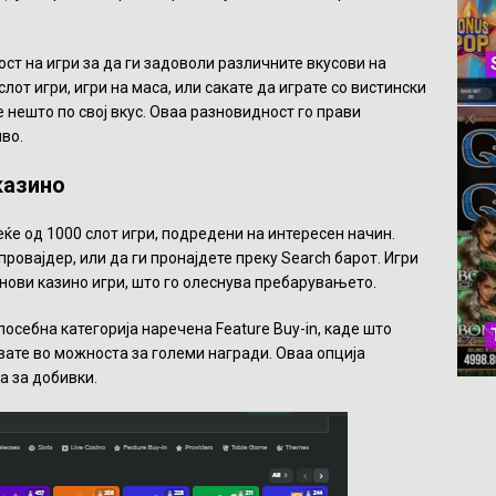
ст на игри за да ги задоволи различните вкусови на
лот игри, игри на маса, или сакате да играте со вистински
 нешто по свој вкус. Оваа разновидност го прави
во.
казино
еќе од 1000 слот игри, подредени на интересен начин.
провајдер, или да ги пронајдете преку Search барот. Игри
 нови казино игри, што го олеснува пребарувањето.
посебна категорија наречена Feature Buy-in, каде што
вате во можноста за големи награди. Оваа опција
а за добивки.