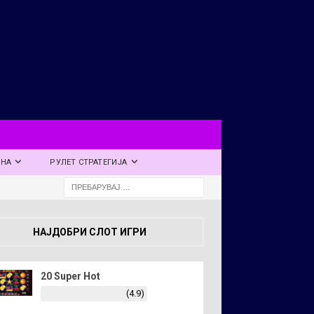
ИНА
РУЛЕТ СТРАТЕГИЈА
НАЈДОБРИ СЛОТ ИГРИ
20 Super Hot
(4.9)