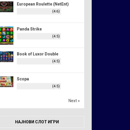
European Roulette (NetEnt)
(4.6)
Panda Strike
(4.5)
Book of Luxor Double
(4.5)
Scopa
(4.5)
Next »
НАЈНОВИ СЛОТ ИГРИ