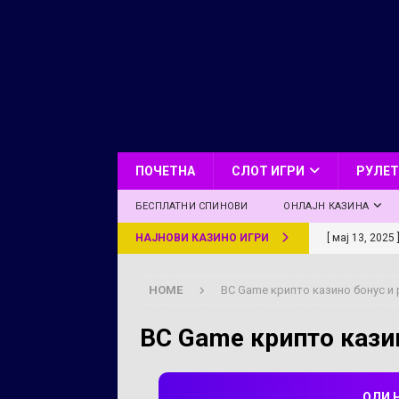
ПОЧЕТНА
СЛОТ ИГРИ
РУЛЕТ
БЕСПЛАТНИ СПИНОВИ
ОНЛАЈН КАЗИНА
НАЈНОВИ КАЗИНО ИГРИ
[ мај 12, 2025 
[ мај 11, 2025 
HOME
BC Game крипто казино бонус и 
[ мај 10, 2025 
[ мај 9, 2025 ]
BC Game крипто казин
[ мај 8, 2025 ]
[ февруари 26,
ОДИ 