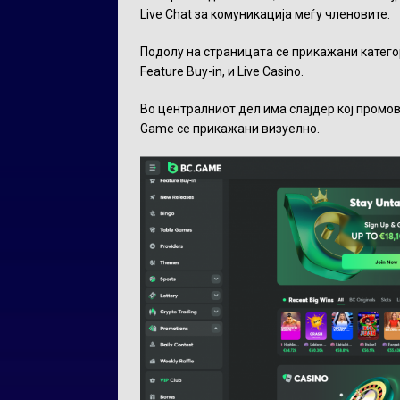
Live Chat за комуникација меѓу членовите.
Подолу на страницата се прикажани категори
Feature Buy-in, и Live Casino.
Во централниот дел има слајдер кој промов
Game се прикажани визуелно.