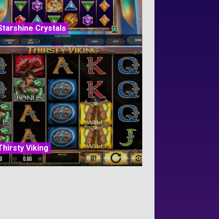
Starshine Crystals
Thirsty Viking