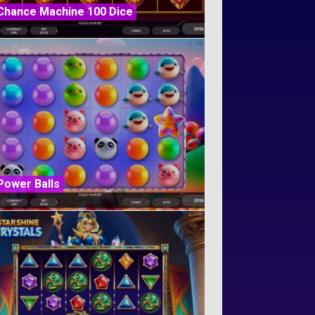
Chance Machine 100 Dice
Power Balls