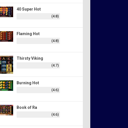
40 Super Hot
(4.8)
Flaming Hot
(4.8)
Thirsty Viking
(4.7)
Burning Hot
(4.6)
Book of Ra
(4.6)