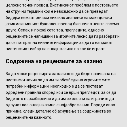
целосно точен превод. Вистинскиот проблем е постоењето
на стручни термини кои е невозможно да се преведат
бидејќи немаат речиси никакво значење на македонски
јазик или нивниот буквален превод би значел нешто сосема
друго. Сепак, и покрај сето тоа, прегледите, односно
рецензиите се напишани за играчите лесно да ги разберат и
да се потпрат на нивните информации за да го направат
вистинскиот избор на онлајн казино во кое ќе играат.
Содржина на рецензиите за казино
За да може рецензијата за казиното да биде напишана на
вистински начин за да им ги обезбеди на играчите сите
потребни информации, неопходно е да се постават
одредени правила според кои се врши прегледот, за се да
биде што поразбирливо и да им се олесни на играчите да
одлучат кое онлајн казино е најдобро за нив. Поради оваа
причина, следи детално објаснување за содржината во
рецензиите на казиното.