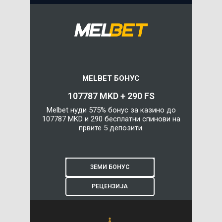
MELBET БОНУС
107787 MKD + 290 FS
Melbet нуди 575% бонус за казино до
107787 MKD и 290 бесплатни спинови на
првите 5 депозити.
ЗЕМИ БОНУС
РЕЦЕНЗИЈА