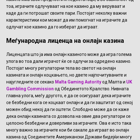
тоа, играчите одлучуваат на кое казино да му веруваат и
каде да ги потрошат своите пари. Постојат неколку важни
карактеристики кои можат да им помогнат на играчите да
одлучат кое казино да го изберат да играат.
Меѓународна лиценца на онлајн казина
Лиценцата што ја има онлајн казиното може да игра голема
улога во тоа дали играчот ќе се одлучи за одредено казино.
Постојат многу регулаторни тела во светот на онлајн
казината и онлајн коцкањето, но двете најпочитуваните и
најугледните се секако
Malta Gaming Autority
од Малта и
UK
Gambling Commission
од Обединетото Кралство. Нивната
главна улога, меѓу другото, е да се осигураат дека играчите
се безбедни кога се коцкаат онлајн и да ги заштитат од секој
можен обид некој да ги оштети. Слободно може да се каже
дека онлајн казината со дозвола на овие два регулатори се
целосно безбедни и доверливи за играчите. Ова е исто така
многу важно за играчите кои би сакале да играат во онлајн
казина од Соединетите Американски Држави бидејќи многу