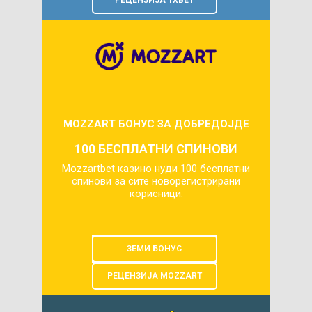
MOZZART БОНУС ЗА ДОБРЕДОЈДЕ
100 БЕСПЛАТНИ СПИНОВИ
Mozzartbet казино нуди 100 бесплатни
спинови за сите новорегистрирани
корисници.
ЗЕМИ БОНУС
РЕЦЕНЗИЈА MOZZART