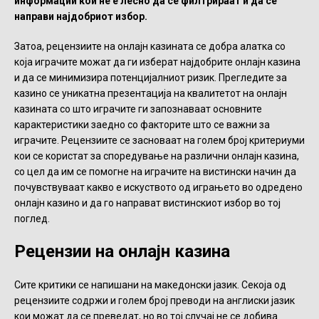
информации кои не е лесно да се филтрираат и да се
направи најдобриот избор.
Затоа, рецензиите на онлајн казината се добра алатка со
која играчите можат да ги изберат најдобрите онлајн казина
и да се минимизира потенцијалниот ризик. Прегледите за
казино се уникатна презентација на квалитетот на онлајн
казината со што играчите ги запознаваат основните
карактеристики заедно со факторите што се важни за
играчите. Рецензиите се засноваат на голем број критериуми
кои се користат за споредување на различни онлајн казина,
со цел да им се помогне на играчите на вистински начин да
почувствуваат какво е искуството од играњето во одредено
онлајн казино и да го направат вистинскиот избор во тој
поглед.
Рецензии на онлајн казина
Сите критики се напишани на македонски јазик. Секоја од
рецензиите содржи и голем број преводи на англиски јазик
кои можат да се преведат, но во тој случај не се добива