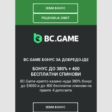
ЗЕМИ БОНУС
РЕЦЕНЗИЈА 20BET
BC.GAME БОНУС ЗА ДОБРЕДОЈДЕ
БОНУС ДО 380% + 400
БЕСПЛАТНИ СПИНОВИ
BC.Game крипто казино нуди 380% бонус
до $4000 и до 400 бесплатни спинови на
првите 4 депозити.
ЗЕМИ БОНУС