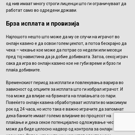
од нив имаат многу строги лиценци што ги ограничуваат да
работат само во одредени држави.
Брза исплата и провизија
Најлошото нешто што може да му се случи на играчот во
онлајн казино е да освои голем џекпот, а потоа бескрајно да
чека – чекање кое може да потрае со недели или месеци
пред тој навистина да ја добие добивката. Затоа, секој играч
сака да игра во онлајн казино кое не губи време и брзо ги
плаќа добивките.
Временскиот период за исплати и повлекувања варира во
зависност од опциите за исплата што ги избрал играчот. И
тоа може да влијае на брзината на плаќањата со пари.
Повеќето онлајн казина обработуваат исплати во максимум
рок од 24 часа, но исто така е важно играчите да запомнат
дека банките имаат големо влијание во процесот на
плаќање и дека секое потенцијално одложување често
може да биде целосно надвор од контрола за онлајн