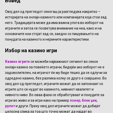
Вовед
Овој дел од прегледот секогаш ја разгледува накратко –
историјата на онлајн казиното или компанијата која стои зад
него. Традицијата може да има важна улога во изборот на
играчите и затоа се посветува внимание на неа, како и на
основачите кои стојат зад се, заедно со пишувањето на
понудата на казиното и нејзините карактеристики.
Избор на казино игри
Казино игрите
се можеби најважниот сегмент во секое
онлајн казино за повеќето играчи, бидејќи ако изборот не е
задоволителен, на играчот ќе му биде тешко да се одлучи за
одредено казино, без разлика колку се друго е совршено. Во
овој дел од прегледот, играчите можат да се запознаат со
игрите што се нудат во казиното, нивниот квалитет и
нивното ниво. Во оваа фаза се обработуваат и понудите за
игри во живо и за игри како на пример
покер
,
блек џек
,
рулет
и други. Преку овој дел играчите можат да добијат
целосна слика за тоа што точно можат да најдат во