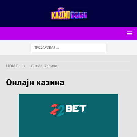
HOME
Онлајн казина
Онлајн казина