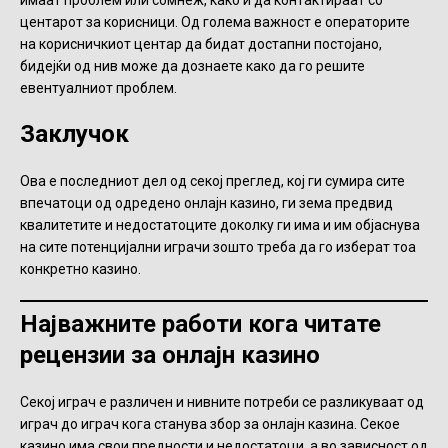
центарот за корисници. Од голема важност е операторите
на корисничкиот центар да бидат достапни постојано,
бидејќи од нив може да дознаете како да го решите
евентуалниот проблем.
Заклучок
Ова е последниот дел од секој преглед, кој ги сумира сите
впечатоци од одредено онлајн казино, ги зема предвид
квалитетите и недостатоците доколку ги има и им објаснува
на сите потенцијални играчи зошто треба да го изберат тоа
конкретно казино.
Најважните работи кога читате
рецензии за онлајн казино
Секој играч е различен и нивните потреби се разликуваат од
играч до играч кога станува збор за онлајн казина. Секое
казино има свои предности и недостатоци, а во зависност од