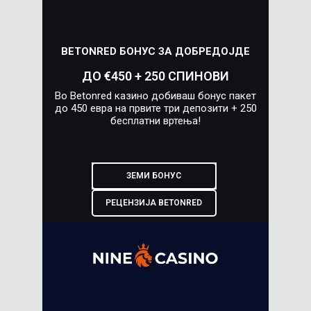
BETONRED БОНУС ЗА ДОБРЕДОЈДЕ
ДО €450 + 250 СПИНОВИ
Во Betonred казино добиваш бонус пакет
до 450 евра на првите три депозити + 250
бесплатни вртења!
ЗЕМИ БОНУС
РЕЦЕНЗИЈА BETONRED