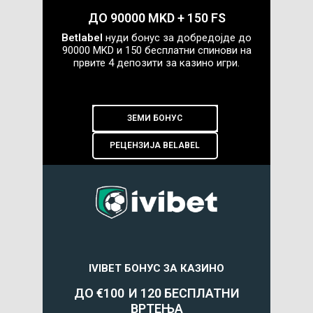
ДО 90000 MKD + 150 FS
Betlabel
нуди бонус за добредојде до
90000 MKD и 150 бесплатни спинови на
првите 4 депозити за казино игри.
ЗЕМИ БОНУС
РЕЦЕНЗИЈА BELABEL
IVIBET БОНУС ЗА КАЗИНО
ДО €100 И 120 БЕСПЛАТНИ
ВРТЕЊА