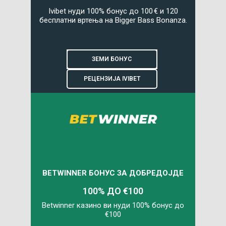
Ivibet нуди 100% бонус до 100 € и 120
бесплатни вртења на Bigger Bass Bonanza.
ЗЕМИ БОНУС
РЕЦЕНЗИЈА IVIBET
BETWINNER БОНУС ЗА ДОБРЕДОЈДЕ
100% ДО €100
Betwinner казино ви нуди 100% бонус до
€100