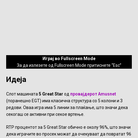
Играј во Fullscreen Mode
За да излезете од Fullscreen Mode притиснете “Esc”
Идеја
Слот машината
5 Great Star
од
провајдерот Amusnet
(поранешно EGT) има класична структура со 5 колони и 3
редови. Оваа игра има 5 линии за плаќање, што значи дека
секогаш се активни при секое вртење.
RTP процентот за 5 Great Star обично е околу 96%, што значи
дека играчите во просек можат да очекуваат да повратат 96