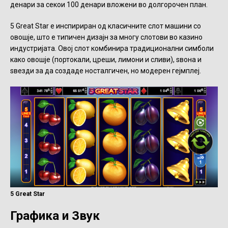
денари за секои 100 денари вложени во долгорочен план.
5 Great Star е инспириран од класичните слот машини со
овошје, што е типичен дизајн за многу слотови во казино
индустријата. Овој слот комбинира традиционални симболи
како овошје (портокали, цреши, лимони и сливи), ѕвона и
ѕвезди за да создаде носталгичен, но модерен гејмплеј.
5 Great Star
Графика и Звук