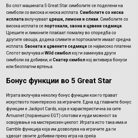
Во слот машината 5 Great Star симболите се поделени на
симболи со висока и ниска исплата.
Симболите со ниска
исплата
вклучуваат
цреши, лимони и сливи
. Симболите со
висока исплата се
портокали, ѕвона и црвени седмици
.
Црешите и лимоните плаќаат помалку во споредба со
другите овошја, додека сливите и портокалите имаат средна
исплата.
Ѕвоната и црвените седмици
се највисоко платени.
Слотот вклучува и
Wild симбол
кој ги заменува други
симболи за добивки, и
Скатер симбол
кој активира бонуси
или бесплатни вртења.
Бонус функции во 5 Great Star
Играта вклучува неколку бонус функции кои го прават
искуството поинтересно за играчите. Една од главните бонус
функции е Jackpot Cards, која е карактеристична за сите
Amusnet (поранешно EGT) слотови и нуди можност за
освојување на мистериозен џекпот. Играта исто така има и
Gamble функција која им дозволува на играчите да ги
удвојат своите добивки преку игра на среќа.