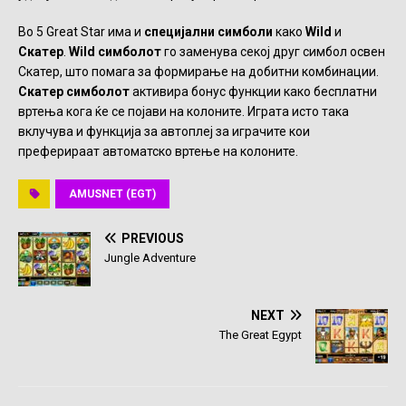
Во 5 Great Star има и
специјални симболи
како
Wild
и
Скатер
.
Wild симболот
го заменува секој друг симбол освен
Скатер, што помага за формирање на добитни комбинации.
Скатер
симболот
активира бонус функции како бесплатни
вртења кога ќе се појави на колоните. Играта исто така
вклучува и функција за автоплеј за играчите кои
преферираат автоматско вртење на колоните.
AMUSNET (EGT)
PREVIOUS
Jungle Adventure
NEXT
The Great Egypt