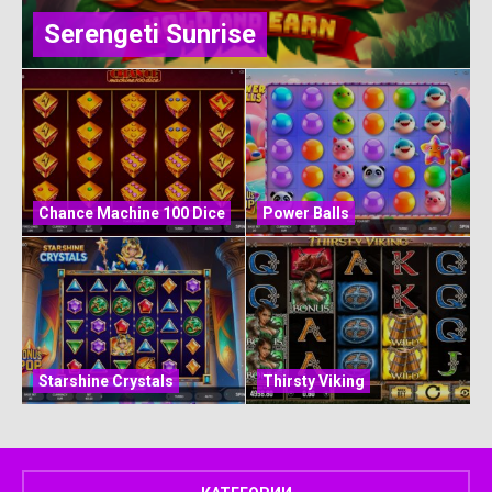
Serengeti Sunrise
Chance Machine 100 Dice
Power Balls
Starshine Crystals
Thirsty Viking