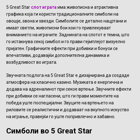
5 Great Star
слот играта
има живописна и атрактивна
графика која ги користи традиционалните симболи на
овошје, ѕвона и ѕвезди. Симболите се детално нацртани и
имаат светли, живописни бои кои го привлекуваат
вниманието на играчите. Заднината на слотот е темна, што
го истакнува секој симбол и го прави гејмплејот визуелно
пријатен. Графичките ефекти при добивки и бонуси се
впечатливи, додавајќи дополнителна динамика и
возбудливост во играта.
Звучната подлога на 5 Great Star е дизајнирана да создаде
атмосфера на класично казино. Музиката е енергична и
додава на адреналинот при секое вртење. Звучните ефекти
при добивки се нагласени, што ги прави моментите на
победа уште поспецијални. Звуците на вртењето на
риловите се реалистични и додаваат на вкупното искуство
на играње, правејќи го уште попривлечно и забавно.
Симболи во 5 Great Star