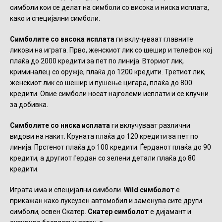
симболи кои се делат на симболи со висока и ниска исплата,
како и специјални симболи.
Симболите со висока исплата
ги вклучуваат главните
ликови на играта. Прво, женскиот лик со шешир и телефон кој
плаќа до 2000 кредити за пет по линија. Вториот лик,
криминалец со оружје, плаќа до 1200 кредити. Третиот лик,
женскиот лик со шешир и пушење цигара, плаќа до 800
кредити. Овие симболи носат најголеми исплати и се клучни
за добивка.
Симболите со ниска исплата
ги вклучуваат различни
видови на накит. Круната плаќа до 120 кредити за пет по
линија. Прстенот плаќа до 100 кредити. Ѓерданот плаќа до 90
кредити, а другиот ѓердан со зелени детали плаќа до 80
кредити.
Играта има и специјални симболи.
Wild симболот
е
прикажан како луксузен автомобил и заменува сите други
симболи, освен Скатер.
Скатер симболот
е дијамант и