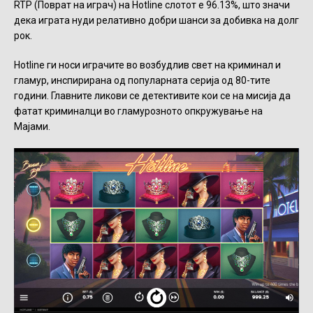
RTP (Поврат на играч) на Hotline слотот е 96.13%, што значи
дека играта нуди релативно добри шанси за добивка на долг
рок.
Hotline ги носи играчите во возбудлив свет на криминал и
гламур, инспирирана од популарната серија од 80-тите
години. Главните ликови се детективите кои се на мисија да
фатат криминалци во гламурозното опкружување на
Мајами.