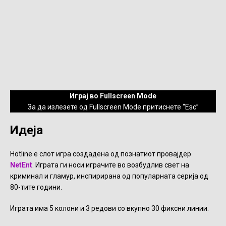
Играј во Fullscreen Mode
За да излезете од Fullscreen Mode притиснете “Esc”
Идеја
Hotline е слот игра создадена од познатиот провајдер
NetEnt
. Играта ги носи играчите во возбудлив свет на
криминал и гламур, инспирирана од популарната серија од
80-тите години.
Играта има 5 колони и 3 редови со вкупно 30 фиксни линии.