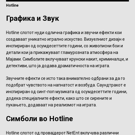
Hotline
Графика и Звук
Hotline слотот нуди одлична графика и звучни ефекти кои
создаваат уникатно игрално искуство. Визуелниот дизајн е
инспириран од осумдесеттите години, со живописни бои и
детали кои ја прикажуваат гламурозната атмосфера на
Мајами. Симболите вклучуваат крунски накит, криминалци, и
детективи, што ја додава драматичноста на играта.
Звучните ефекти се исто така внимателно одбрани за да го
подобрат чувството на напнатост и возбуда. Саундтракот е
инспириран од синт-поп музиката од осумдесеттите години,
додека специјалните ефекти, како што се сирените и
пукањето, додаваат на реализмот на играта.
Симболи во Hotline
Hotline слотот од провајдерот NetEnt вклучува различни