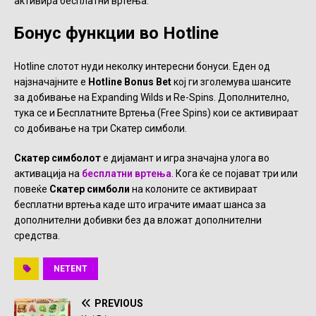
активира бесплатни вртења.
Бонус функции во Hotline
Hotline слотот нуди неколку интересни бонуси. Еден од
најзначајните е
Hotline Bonus Bet
кој ги зголемува шансите
за добивање на Expanding Wilds и Re-Spins. Дополнително,
тука се и Бесплатните Вртења (Free Spins) кои се активираат
со добивање на три Скатер симболи.
Скатер симболот
е дијамант и игра значајна улога во
активација на
бесплатни вртења
. Кога ќе се појават три или
повеќе
Скатер симболи
на колоните се активираат
бесплатни вртења каде што играчите имаат шанса за
дополнителни добивки без да вложат дополнителни
средства.
NETENT
PREVIOUS