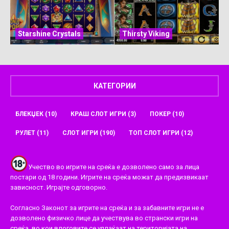
Starshine Crystals
Thirsty Viking
КАТЕГОРИИ
БЛЕКЏЕК
(10)
КРАШ СЛОТ ИГРИ
(3)
ПОКЕР
(10)
РУЛЕТ
(11)
СЛОТ ИГРИ
(190)
ТОП СЛОТ ИГРИ
(12)
Учество во игрите на среќа е дозволено само за лица
постари од 18 години. Игрите на среќа можат да предизвикаат
зависност. Играјте одговорно.
Согласно Законот за игрите на среќа и за забавните игри не е
дозволено физичко лице да учествува во странски игри на
среќа, во кои влоговите се уплаќаат на територијата на