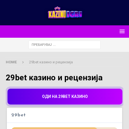
HOME
29bet казино и рецензија
29bet казино и рецензија
ОДИ НА 29BET КАЗИНО
29bet