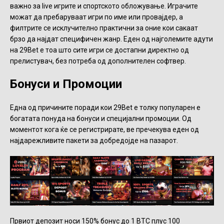
важно за live игрите и спортското обложување. Играчите
можат да пребаруваат игри по име или провајдер, а
филтрите се исклучително практични за оние кои сакаат
брзо да најдат специфичен жанр. Еден од најголемите адути
на 29Bet е тоа што сите игри се достапни директно од
прелистувач, без потреба од дополнителен софтвер.
Бонуси и Промоции
Една од причините поради кои 29Bet е толку популарен е
богатата понуда на бонуси и специјални промоции. Од
моментот кога ќе се регистрирате, ве пречекува еден од
најдарежливите пакети за добредојде на пазарот.
Првиот депозит носи 150% бонус до 1 BTC плус 100