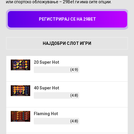
или спортско обложување – 29Bet ги има сите опции.
РЕГИСТРИРАЈ СЕ НА 29BET
НАЈДОБРИ СЛОТ ИГРИ
20 Super Hot
(4.9)
40 Super Hot
(4.8)
Flaming Hot
(4.8)