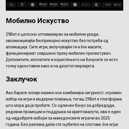
Мобилно Искуство
29Bet е целосно оптимизиран за мобилни уреди,
овозможувајќи беспрекорно искуство без потреба од
апликација. Сите игри, вклучувајќи ги и live масите,
функционираат совршено преку мобилен прелистувач.
Депозитите, исплатите и користењето на бонусите се исто
толку едноставни како и на десктоп верзијата.
Заклучок
Ако барате онлајн казино кое комбинира сигурност, огромен
избор на игри и модерни плаќања, тогаш 29Bet е платформа
што мора да ја пробате. Со одличен бонус за добредојде,
редовни промоции и поддршка за криптовалути, ова е еден
од најдобрите избори за македонските играчи во 2025
година. Без разлика дали сте љубител на слотови, live игри