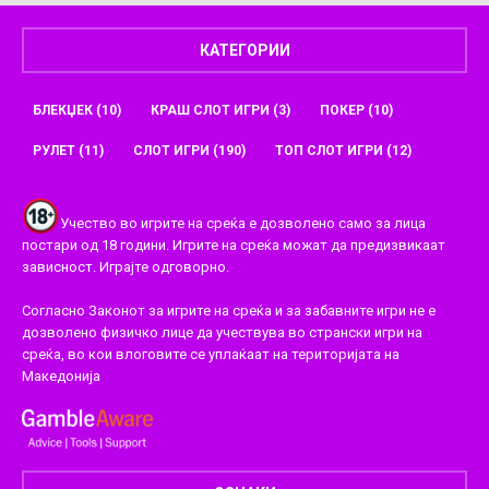
КАТЕГОРИИ
БЛЕКЏЕК
(10)
КРАШ СЛОТ ИГРИ
(3)
ПОКЕР
(10)
РУЛЕТ
(11)
СЛОТ ИГРИ
(190)
ТОП СЛОТ ИГРИ
(12)
Учество во игрите на среќа е дозволено само за лица
постари од 18 години. Игрите на среќа можат да предизвикаат
зависност. Играјте одговорно.
Согласно Законот за игрите на среќа и за забавните игри не е
дозволено физичко лице да учествува во странски игри на
среќа, во кои влоговите се уплаќаат на територијата на
Македонија