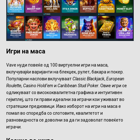
Игри на маса
Vave нуди повеќе од 100 виртуелни игри на маса,
вклучувајќи варијанти на блекџек, рулет, бакара и покер.
Популарни наслови вклучуваат
Classic Blackjack
,
European
Roulette
,
Casino Hold’em
и
Caribbean Stud Poker
. Овие игри се
одликуваат со висококвалитетна графика и интуитивен
гејмплеј, што ги прави идеални за играчи кои уживаат во
стратешки предизвици. Иако изборот на игри на маса е
помал во споредба со слотовите, квалитетот и
разновидноста се доволни за да ги задоволат повеќето
играчи.