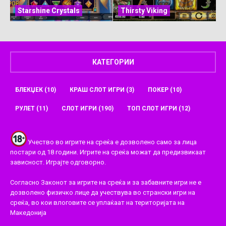
Starshine Crystals
Thirsty Viking
КАТЕГОРИИ
БЛЕКЏЕК
(10)
КРАШ СЛОТ ИГРИ
(3)
ПОКЕР
(10)
РУЛЕТ
(11)
СЛОТ ИГРИ
(190)
ТОП СЛОТ ИГРИ
(12)
Учество во игрите на среќа е дозволено само за лица
постари од 18 години. Игрите на среќа можат да предизвикаат
зависност. Играјте одговорно.
Согласно Законот за игрите на среќа и за забавните игри не е
дозволено физичко лице да учествува во странски игри на
среќа, во кои влоговите се уплаќаат на територијата на
Македонија