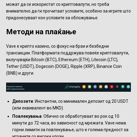
можат да се искористат со криптовалути, но треба
внимателно да ги прочитаат условите, особено за игрите што
придонесуваат кон условите за обложување.
Методи на плаќање
Vave е крипто казино, со фокус на брзи и безбедни
трансакции. Платформата поддржува повеќе криптовалути,
вклучувајќи Bitcoin (BTC), Ethereum (ETH), Litecoin (LTC),
Tether (USDT), Dogecoin (DOGE), Ripple (XRP), Binance Coin
(BNB) и други.
Депозити
: Инстантни, со минимален депозит од 20 USDT
(или еквивалент во MKD).
Повлекувања
: Обично се обработуваат во рок од 10
минути до 72 часа, во зависност од мрежата. Vave нема
горни лимити за повлекување, што е голема предност за
играчите со високи улози.