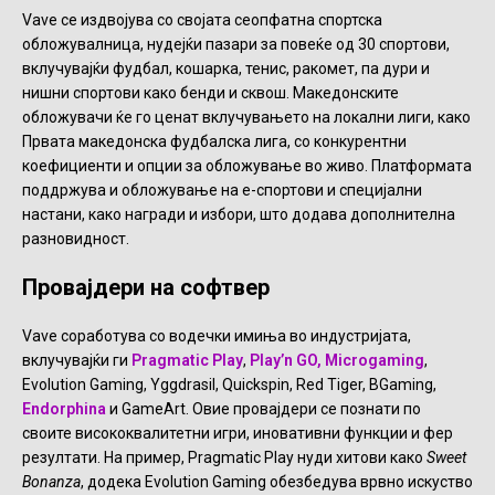
Vave се издвојува со својата сеопфатна спортска
обложувалница, нудејќи пазари за повеќе од 30 спортови,
вклучувајќи фудбал, кошарка, тенис, ракомет, па дури и
нишни спортови како бенди и сквош. Македонските
обложувачи ќе го ценат вклучувањето на локални лиги, како
Првата македонска фудбалска лига, со конкурентни
коефициенти и опции за обложување во живо. Платформата
поддржува и обложување на е-спортови и специјални
настани, како награди и избори, што додава дополнителна
разновидност.
Провајдери на софтвер
Vave соработува со водечки имиња во индустријата,
вклучувајќи ги
Pragmatic Play
,
Play’n GO,
Microgaming
,
Evolution Gaming, Yggdrasil, Quickspin, Red Tiger, BGaming,
Endorphina
и GameArt. Овие провајдери се познати по
своите висококвалитетни игри, иновативни функции и фер
резултати. На пример, Pragmatic Play нуди хитови како
Sweet
Bonanza
, додека Evolution Gaming обезбедува врвно искуство