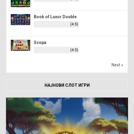
Book of Luxor Double
(4.5)
Scopa
(4.5)
Next »
НАЈНОВИ СЛОТ ИГРИ