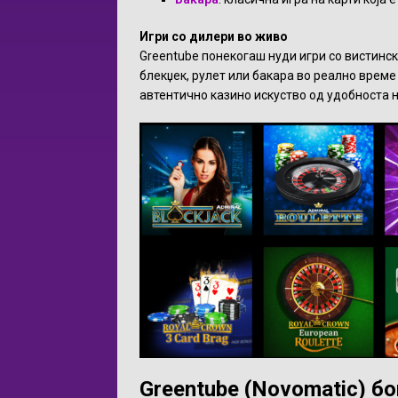
Игри со дилери во живо
Greentube понекогаш нуди игри со вистинс
блекџек, рулет или бакара во реално време
автентично казино искуство од удобноста 
Greentube (Novomatic) б