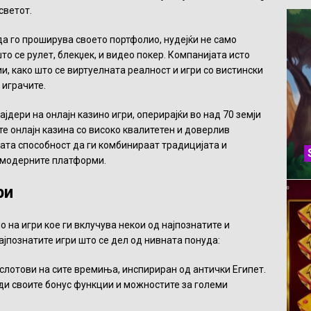
светот.
да го проширува своето портфолио, нудејќи не само
што се рулет, блекџек, и видео покер. Компанијата исто
и, како што се виртуелната реалност и игри со вистински
 играчите.
јдери на онлајн казино игри, оперирајќи во над 70 земји
те онлајн казина со високо квалитетен и доверлив
ната способност да ги комбинираат традицијата и
а модерните платформи.
ри
 на игри кое ги вклучува некои од најпознатите и
ајпознатите игри што се дел од нивната понуда:
 слотови на сите времиња, инспириран од антички Египет.
ади своите бонус функции и можностите за големи