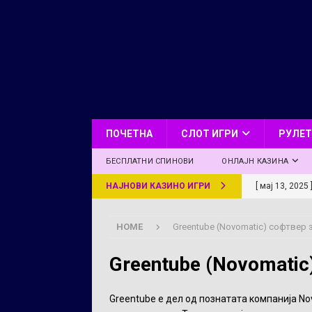
ПОЧЕТНА
СЛОТ ИГРИ
РУЛЕТ
БЕСПЛАТНИ СПИНОВИ
ОНЛАЈН КАЗИНА
НАЈНОВИ КАЗИНО ИГРИ
[ мај 12, 2025 
[ мај 11, 2025 
HOME
Greentube (Novomatic) софтвер 
[ мај 10, 2025 
[ мај 9, 2025 ]
Greentube (Novomatic
[ мај 8, 2025 ]
Greentube е дел од познатата компанија Nov
[ февруари 26,