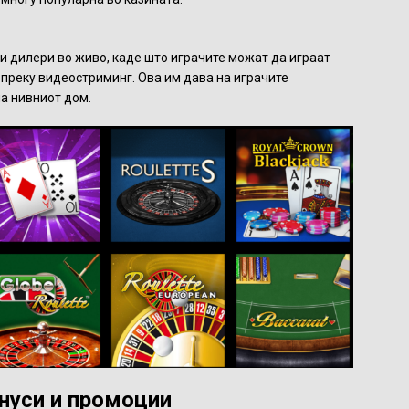
ки дилери во живо, каде што играчите можат да играат
 преку видеостриминг. Ова им дава на играчите
на нивниот дом.
онуси и промоции