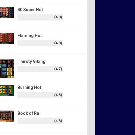
40 Super Hot
(4.8)
Flaming Hot
(4.8)
Thirsty Viking
(4.7)
Burning Hot
(4.6)
Book of Ra
(4.6)