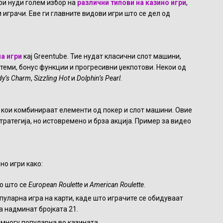
гри нуди голем избор на
различни типови на казино игри
,
 играчи. Еве ги главните видови игри што се дел од
на игри
кај Greentube. Тие нудат класични слот машини,
теми, бонус функции и прогресивни џекпотови. Некои од
dy’s Charm
,
Sizzling Hot
и
Dolphin’s Pearl
.
, кои комбинираат елементи од покер и слот машини. Овие
стратегија, но истовремено и брза акција. Пример за видео
но игри како:
ко што се
European Roulette
и
American Roulette
.
опуларна игра на карти, каде што играчите се обидуваат
ја надминат бројката 21.
е многу популарна во казината.