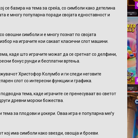
ој се базира на тема за среќа, со симболи како детелина
рата е многу популарна поради својата едноставност и
со овошни симболи и е многу познат по својата
избор на играчите кои сакаат класични слот машини.
ема, каде што играчите можат да се сретнат со делфини,
ресни бонус рунди и бесплатни вртења.
ажувачот Христофор Колумбо и ги следи неговите
уларен слот со интересни функции и графика.
о подводна тема, каде играчите се пренесуваат во светот
 други древни морски божества.
и тема за плодови и џокери. Оваа игра е популарна меѓу
т кој има симболи како ѕвезди, овошја и броеви.