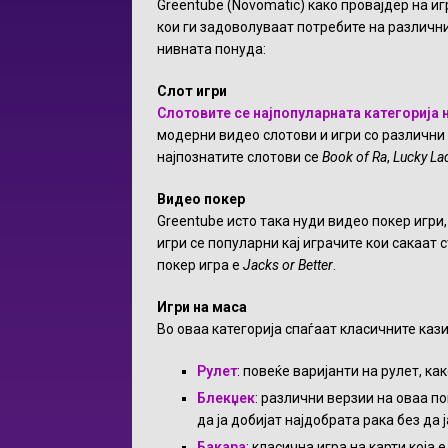
Greentube (Novomatic) како провајдер на и
кои ги задоволуваат потребите на различни
нивната понуда:
Слот игри
Слотовите се најпопуларната категорија 
модерни видео слотови и игри со различни 
најпознатите слотови се
Book of Ra
,
Lucky La
Видео покер
Greentube исто така нуди видео покер игри
игри се популарни кај играчите кои сакаат 
покер игра е
Jacks or Better
.
Игри на маса
Во оваа категорија спаѓаат класичните кази
Рулет
: повеќе варијанти на рулет, ка
Блекџек
: различни верзии на оваа п
да ја добијат најдобрата рака без да 
Бакара
: класична игра на карти која 