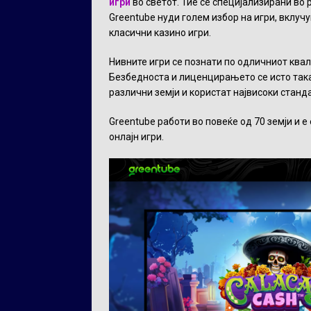
игри
во светот. Тие се специјализирани во р
[ јуни 1, 2025 
Greentube нуди голем избор на игри, вклучу
класични казино игри.
[ мај 31, 2025 
Нивните игри се познати по одличниот квал
[ мај 30, 2025 
Безбедноста и лиценцирањето се исто така
[ мај 13, 2025 
различни земји и користат највисоки станд
Greentube работи во повеќе од 70 земји и е
онлајн игри.